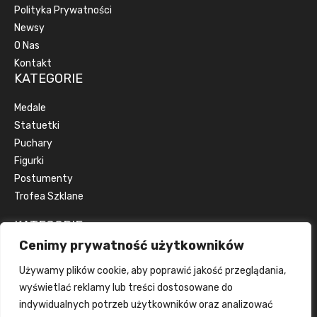
Polityka Prywatności
Newsy
O Nas
Kontakt
KATEGORIE
Medale
Statuetki
Puchary
Figurki
Postumenty
Trofea Szklane
KATEGORIE
Cenimy prywatność użytkowników
Artykuły okolicznościowe
Używamy plików cookie, aby poprawić jakość przeglądania,
Artykuły reklamowe
wyświetlać reklamy lub treści dostosowane do
Dyplomy
indywidualnych potrzeb użytkowników oraz analizować
Emblematy