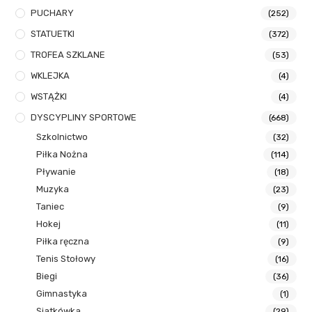
PUCHARY
(252)
STATUETKI
(372)
TROFEA SZKLANE
(53)
WKLEJKA
(4)
WSTĄŻKI
(4)
DYSCYPLINY SPORTOWE
(668)
Szkolnictwo
(32)
Piłka Nożna
(114)
Pływanie
(18)
Muzyka
(23)
Taniec
(9)
Hokej
(11)
Piłka ręczna
(9)
Tenis Stołowy
(16)
Biegi
(36)
Gimnastyka
(1)
Siatkówka
(29)