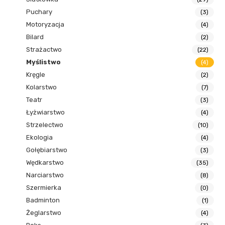
Puchary
(3)
Motoryzacja
(4)
Bilard
(2)
Strażactwo
(22)
Myślistwo
(4)
Kręgle
(2)
Kolarstwo
(7)
Teatr
(3)
Łyżwiarstwo
(4)
Strzelectwo
(10)
Ekologia
(4)
Gołębiarstwo
(3)
Wędkarstwo
(35)
Narciarstwo
(8)
Szermierka
(0)
Badminton
(1)
Żeglarstwo
(4)