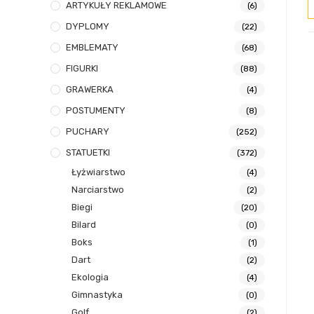
ARTYKUŁY REKLAMOWE
(6)
DYPLOMY
(22)
EMBLEMATY
(68)
FIGURKI
(88)
GRAWERKA
(4)
POSTUMENTY
(8)
PUCHARY
(252)
STATUETKI
(372)
Łyżwiarstwo
(4)
Narciarstwo
(2)
Biegi
(20)
Bilard
(0)
Boks
(1)
Dart
(2)
Ekologia
(4)
Gimnastyka
(0)
Golf
(2)