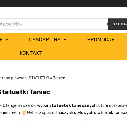
SZUKA
E
DYSCYPLINY
PROMOCJE
KONTAKT
trona główna
»
STATUETKI
»
Taniec
Statuetki Taniec
Oferujemy szeroki wybór
statuetek tanecznych
, które doskonal
anecznych.
Wybierz spośród naszych stylowych statuetek taneczn