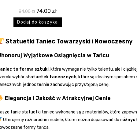
74.00
zł
84.00
zł
Dodaj do koszyka
Statuetki Taniec Towarzyski i Nowoczesny
Uhonoruj Wyjątkowe Osiągnięcia w Tańcu
aniec to forma sztuki
, która wymaga nie tylko talentu, ale i ciężkie
zeroki wybór
statuetek tanecznych
, które są idealnym sposobem 
anecznych, jednocześnie zachowując przystępną cenę.
Elegancja i Jakość w Atrakcyjnej Cenie
asze tanie statuetki taniec wykonane są z materiałów, które zapewnia
Oferujemy różnorodne modele, które można dopasować do
różnyc
owoczesne formy tańca.