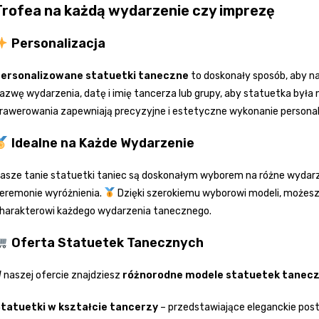
Trofea na każdą wydarzenie czy imprezę
Personalizacja
ersonalizowane statuetki taneczne
to doskonały sposób, aby n
azwę wydarzenia, datę i imię tancerza lub grupy, aby statuetka był
rawerowania zapewniają precyzyjne i estetyczne wykonanie personali
Idealne na Każde Wydarzenie
asze tanie statuetki taniec są doskonałym wyborem na różne wydar
eremonie wyróżnienia.
Dzięki szerokiemu wyborowi modeli, możesz 
harakterowi każdego wydarzenia tanecznego.
Oferta Statuetek Tanecznych
 naszej ofercie znajdziesz
różnorodne modele statuetek tanec
tatuetki w kształcie tancerzy
– przedstawiające eleganckie pos