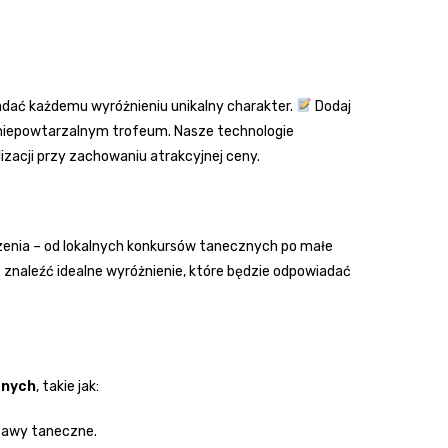
adać każdemu wyróżnieniu unikalny charakter.
Dodaj
a niepowtarzalnym trofeum. Nasze technologie
zacji przy zachowaniu atrakcyjnej ceny.
zenia – od lokalnych konkursów tanecznych po małe
znaleźć idealne wyróżnienie, które będzie odpowiadać
znych
, takie jak:
tawy taneczne.