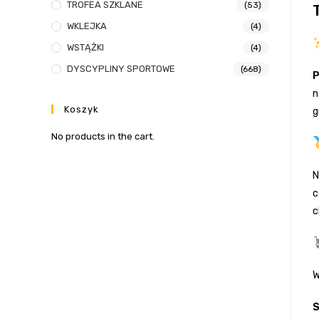
TROFEA SZKLANE
(53)
WKLEJKA
(4)
WSTĄŻKI
(4)
DYSCYPLINY SPORTOWE
(668)
P
n
Koszyk
g
No products in the cart.
N
c
c
W
S