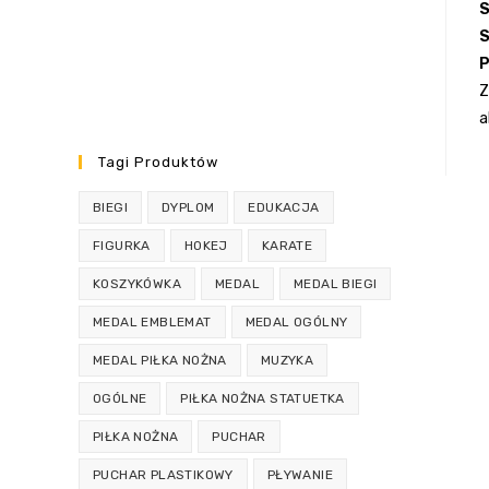
S
S
P
Z
a
Tagi Produktów
BIEGI
DYPLOM
EDUKACJA
FIGURKA
HOKEJ
KARATE
KOSZYKÓWKA
MEDAL
MEDAL BIEGI
MEDAL EMBLEMAT
MEDAL OGÓLNY
MEDAL PIŁKA NOŻNA
MUZYKA
OGÓLNE
PIŁKA NOŻNA STATUETKA
PIŁKA NOŻNA
PUCHAR
PUCHAR PLASTIKOWY
PŁYWANIE