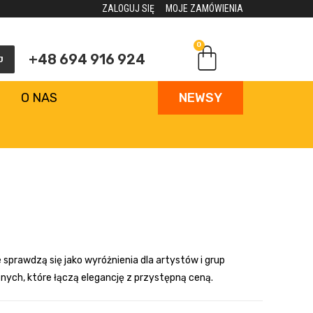
ZALOGUJ SIĘ
MOJE ZAMÓWIENIA
0
+48 694 916 924
J
O NAS
NEWSY
e sprawdzą się jako wyróżnienia dla artystów i grup
ych, które łączą elegancję z przystępną ceną.