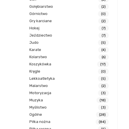
Gołębiarstwo
(2)
Górnictwo
(0)
Gry karciane
(2)
Hokej
(7)
Jeździectwo
(7)
Judo
(5)
Karate
(4)
Kolarstwo
(6)
Koszykówka
(17)
Kręgle
(0)
Lekkoatletyka
(5)
Malarstwo
(2)
Motoryzacja
(3)
Muzyka
(18)
Myślistwo
(3)
Ogólne
(28)
Piłka nożna
(84)
Piłka ręczna