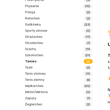
(5)
Pływanie
(10)
Policja
(2)
Rolnictwo
(2)
Siatkówka
(23)
Sporty zimowe
(0)
Strażactwo
(17)
Strzelectwo
(7)
Szachy
(11)
Szkolnictwo
T
(21)
Taniec
s
(4)
Teatr
t
(2)
Tenis stołowy
(11)
Tenis ziemny
(6)
Wędkarstwo
(25)
N
Wiktor/Wiktoria
(5)
Zapasy
(1)
n
Żeglarstwo
(2)