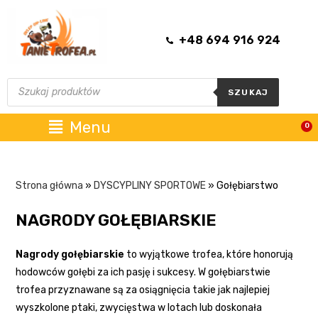
+48 694 916 924
SZUKAJ
Menu
0
Strona główna
»
DYSCYPLINY SPORTOWE
»
Gołębiarstwo
NAGRODY GOŁĘBIARSKIE
Nagrody gołębiarskie
to wyjątkowe trofea, które honorują
hodowców gołębi za ich pasję i sukcesy. W gołębiarstwie
trofea przyznawane są za osiągnięcia takie jak najlepiej
wyszkolone ptaki, zwycięstwa w lotach lub doskonała