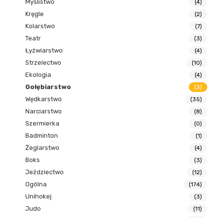
Myślistwo
(4)
Kręgle
(2)
Kolarstwo
(7)
Teatr
(3)
Łyżwiarstwo
(4)
Strzelectwo
(10)
Ekologia
(4)
Gołębiarstwo
(3)
Wędkarstwo
(35)
Narciarstwo
(8)
Szermierka
(0)
Badminton
(1)
Żeglarstwo
(4)
Boks
(3)
Jeździectwo
(12)
Ogólna
(174)
Unihokej
(3)
Judo
(11)