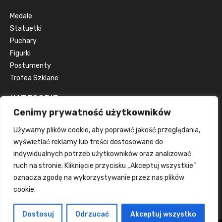
Medale
Statuetki
Puchary
Figurki
Postumenty
Trofea Szklane
KATEGORIE
Cenimy prywatność użytkowników
Artykuły okolicznościowe
Używamy plików cookie, aby poprawić jakość przeglądania,
Artykuły reklamowe
wyświetlać reklamy lub treści dostosowane do
Dyplomy
indywidualnych potrzeb użytkowników oraz analizować
Emblematy
ruch na stronie. Kliknięcie przycisku „Akceptuj wszystkie”
Wstążki
oznacza zgodę na wykorzystywanie przez nas plików
Grawerka
cookie.
Wklejka
Dostosuj
Odrzucać
Akceptuj wszystko