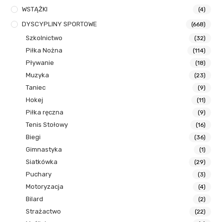
WSTĄŻKI
(4)
DYSCYPLINY SPORTOWE
(668)
Szkolnictwo
(32)
Piłka Nożna
(114)
Pływanie
(18)
Muzyka
(23)
Taniec
(9)
Hokej
(11)
Piłka ręczna
(9)
Tenis Stołowy
(16)
Biegi
(36)
Gimnastyka
(1)
Siatkówka
(29)
Puchary
(3)
Motoryzacja
(4)
Bilard
(2)
Strażactwo
(22)