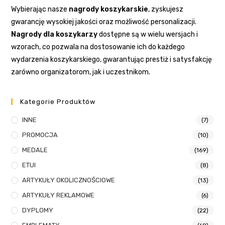
Wybierając nasze
nagrody koszykarskie
, zyskujesz
gwarancję wysokiej jakości oraz możliwość personalizacji.
Nagrody dla koszykarzy
dostępne są w wielu wersjach i
wzorach, co pozwala na dostosowanie ich do każdego
wydarzenia koszykarskiego, gwarantując prestiż i satysfakcję
zarówno organizatorom, jak i uczestnikom.
Kategorie Produktów
INNE
(7)
PROMOCJA
(10)
MEDALE
(169)
ETUI
(8)
ARTYKUŁY OKOLICZNOŚCIOWE
(13)
ARTYKUŁY REKLAMOWE
(6)
DYPLOMY
(22)