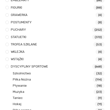
EMBLEMATY
(68)
FIGURKI
(88)
GRAWERKA
(4)
POSTUMENTY
(8)
PUCHARY
(252)
STATUETKI
(372)
TROFEA SZKLANE
(53)
WKLEJKA
(4)
WSTĄŻKI
(4)
DYSCYPLINY SPORTOWE
(668)
Szkolnictwo
(32)
Piłka Nożna
(114)
Pływanie
(18)
Muzyka
(23)
Taniec
(9)
Hokej
(11)