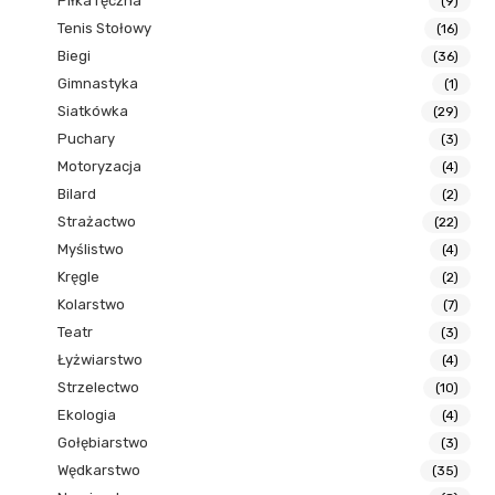
Piłka ręczna
(9)
Tenis Stołowy
(16)
Biegi
(36)
Gimnastyka
(1)
Siatkówka
(29)
Puchary
(3)
Motoryzacja
(4)
Bilard
(2)
Strażactwo
(22)
Myślistwo
(4)
Kręgle
(2)
Kolarstwo
(7)
Teatr
(3)
Łyżwiarstwo
(4)
Strzelectwo
(10)
Ekologia
(4)
Gołębiarstwo
(3)
Wędkarstwo
(35)