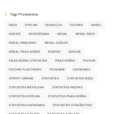
Tagi Produktów
BIEGI
DYPLOM
EDUKACJA
FIGURKA
HOKEJ
KARATE
KOSZYKÓWKA
MEDAL
MEDAL BIEGI
MEDAL EMBLEMAT
MEDAL OGÓLNY
MEDAL PIŁKA NOŻNA
MUZYKA
OGÓLNE
PIŁKA NOŻNA STATUETKA
PIŁKA NOŻNA
PUCHAR
PUCHAR PLASTIKOWY
PŁYWANIE
SIATKÓWKA
SPORTY ZIMOWE
STATUETKA
STATUETKA BIEGI
STATUETKA METALOWA
STATUETKA MUZYKA
STATUETKA OGÓLNA
STATUETKA PIŁKA NOŻNA
STATUETKA SIATKÓWKA
STATUETKA STRAŻACTWO
STATUETKA SZACHY
STATUETKA SZKLANA