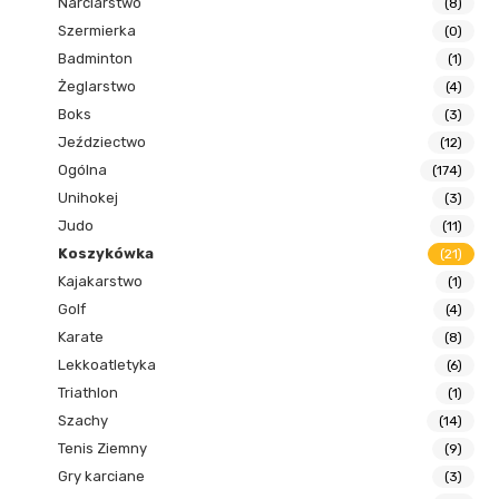
Narciarstwo
(8)
Szermierka
(0)
Badminton
(1)
Żeglarstwo
(4)
Boks
(3)
Jeździectwo
(12)
Ogólna
(174)
Unihokej
(3)
Judo
(11)
Koszykówka
(21)
Kajakarstwo
(1)
Golf
(4)
Karate
(8)
Lekkoatletyka
(6)
Triathlon
(1)
Szachy
(14)
Tenis Ziemny
(9)
Gry karciane
(3)