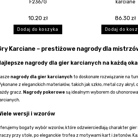
F236/G
karciane
10.20
zł
86.30
zł
Dodaj do koszyka
Dodaj do kos
Gry Karciane – prestiżowe nagrody dla mistrzó
Najlepsze nagrody dla gier karcianych na każdą oka
asze
nagrody dla gier karcianych
to doskonałe rozwiązanie na turn
ykonane z eleganckich materiałów, takich jak szkło, metal czy akryl,
ażdy gracz.
Nagrody pokerowe
są idealnym wyborem do uhonorowania
arcianych.
iele wersji i wzorów
ferujemy bogaty wybór wzorów, które odzwierciedlają charakter gier
raczy przy stole, po eleganckie trofea z motywami kart i żetonów. 