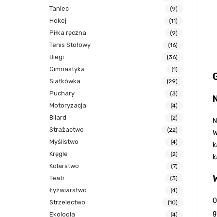
Taniec
(9)
Hokej
(11)
Piłka ręczna
(9)
Tenis Stołowy
(16)
Biegi
(36)
Gimnastyka
(1)
Siatkówka
(29)
Puchary
(3)
Motoryzacja
(4)
Bilard
(2)
N
Strażactwo
(22)
W
Myślistwo
(4)
k
Kręgle
(2)
k
Kolarstwo
(7)
W
Teatr
(3)
Łyżwiarstwo
(4)
O
Strzelectwo
(10)
g
Ekologia
(4)