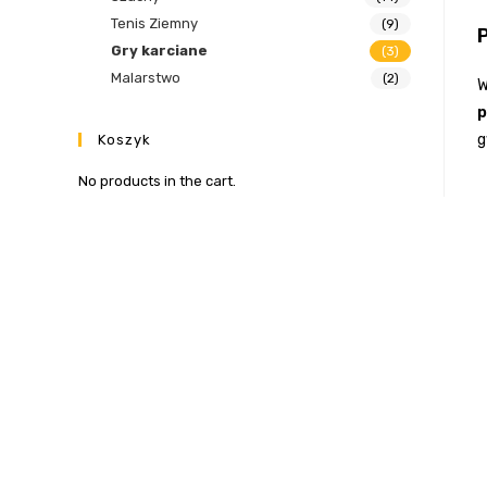
Tenis Ziemny
(9)
Gry karciane
(3)
Malarstwo
(2)
W
p
g
Koszyk
No products in the cart.