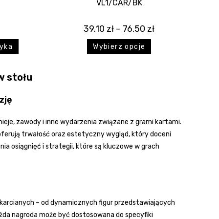
VL1/CAR/BK
39.10
zł
–
76.50
zł
zyka
Wybierz opcje
w stołu
zję
ieje, zawody i inne wydarzenia związane z grami kartami.
 oferują trwałość oraz estetyczny wygląd, który doceni
 osiągnięć i strategii, które są kluczowe w grach
 karcianych – od dynamicznych figur przedstawiających
Każda nagroda może być dostosowana do specyfiki