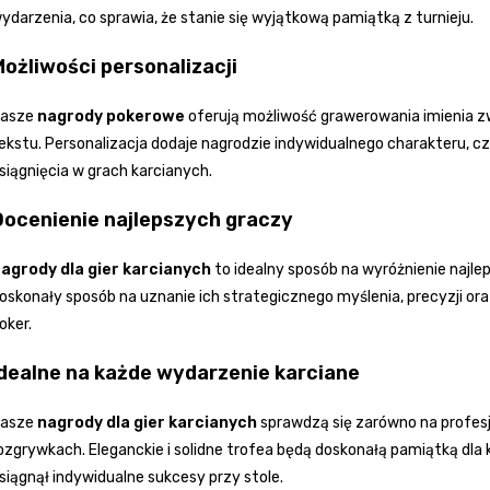
ydarzenia, co sprawia, że stanie się wyjątkową pamiątką z turnieju.
Możliwości personalizacji
asze
nagrody pokerowe
oferują możliwość grawerowania imienia zw
ekstu. Personalizacja dodaje nagrodzie indywidualnego charakteru, c
siągnięcia w grach karcianych.
Docenienie najlepszych graczy
agrody dla gier karcianych
to idealny sposób na wyróżnienie najle
oskonały sposób na uznanie ich strategicznego myślenia, precyzji ora
oker.
Idealne na każde wydarzenie karciane
asze
nagrody dla gier karcianych
sprawdzą się zarówno na profesjo
ozgrywkach. Eleganckie i solidne trofea będą doskonałą pamiątką dla k
siągnął indywidualne sukcesy przy stole.