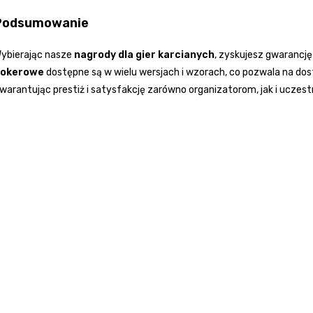
Podsumowanie
ybierając nasze
nagrody dla gier karcianych
, zyskujesz gwarancję
okerowe
dostępne są w wielu wersjach i wzorach, co pozwala na do
warantując prestiż i satysfakcję zarówno organizatorom, jak i uczes