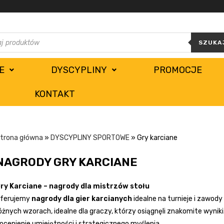
SZUKA
E
DYSCYPLINY
PROMOCJE
KONTAKT
trona główna
»
DYSCYPLINY SPORTOWE
»
Gry karciane
NAGRODY GRY KARCIANE
ry Karciane – nagrody dla mistrzów stołu
ferujemy
nagrody dla gier karcianych
idealne na turnieje i zawody
óżnych wzorach, idealne dla graczy, którzy osiągnęli znakomite wynik
ocenienie umiejętności i strategicznego myślenia.