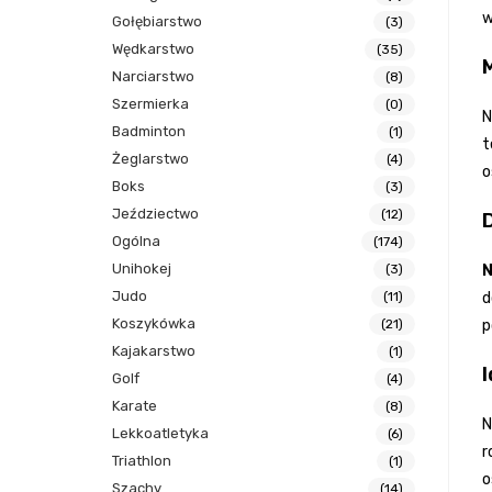
w
Gołębiarstwo
(3)
Wędkarstwo
(35)
Narciarstwo
(8)
Szermierka
(0)
N
Badminton
(1)
t
Żeglarstwo
(4)
o
Boks
(3)
Jeździectwo
(12)
Ogólna
(174)
Unihokej
N
(3)
Judo
d
(11)
Koszykówka
p
(21)
Kajakarstwo
(1)
Golf
(4)
Karate
(8)
N
Lekkoatletyka
(6)
r
Triathlon
(1)
o
Szachy
(14)