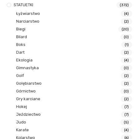
STATUETKI
(372)
Łyżwiarstwo
(4)
Narciarstwo
(2)
Biegi
(20)
Bilard
(0)
Boks
(1)
Dart
(2)
Ekologia
(4)
Gimnastyka
(0)
Golf
(2)
Gołębiarstwo
(2)
Górnictwo
(0)
Gry karciane
(2)
Hokej
(7)
Jeździectwo
(7)
Judo
(5)
Karate
(4)
Kolarstwo
(6)