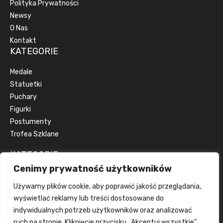
Polityka Prywatności
Newsy
O Nas
Kontakt
KATEGORIE
Medale
Statuetki
Puchary
Figurki
Postumenty
Trofea Szklane
KATEGORIE
Cenimy prywatność użytkowników
Artykuły okolicznościowe
Używamy plików cookie, aby poprawić jakość przeglądania,
Artykuły reklamowe
wyświetlać reklamy lub treści dostosowane do
Dyplomy
indywidualnych potrzeb użytkowników oraz analizować
Emblematy
ruch na stronie. Kliknięcie przycisku „Akceptuj wszystkie”