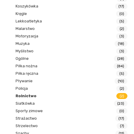
Koszykówka
(17)
Kręgle
(0)
Lekkoatletyka
(5)
Malarstwo
(2)
Motoryzacja
(3)
Muzyka
(18)
Myślistwo
(3)
Ogólne
(28)
Piłka nożna
(84)
Piłka ręczna
(5)
Pływanie
(10)
Policja
(2)
Rolnictwo
(2)
Siatkówka
(23)
Sporty zimowe
(0)
Strażactwo
(17)
Strzelectwo
(7)
Szachy
(11)