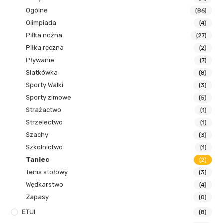
Ogólne
(86)
Olimpiada
(4)
Piłka nożna
(27)
Piłka ręczna
(2)
Pływanie
(7)
Siatkówka
(8)
Sporty Walki
(3)
Sporty zimowe
(5)
Strażactwo
(1)
Strzelectwo
(1)
Szachy
(3)
Szkolnictwo
(1)
Taniec
(2)
Tenis stołowy
(3)
Wędkarstwo
(4)
Zapasy
(0)
ETUI
(8)