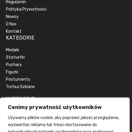
Regulamin
Polityka Prywatności
Newsy
O Nas
Kontakt
KATEGORIE
Medale
Statuetki
Puchary
Figurki
Postumenty
Trofea Szklane
KATEGORIE
Cenimy prywatność użytkowników
Artykuły okolicznościowe
Używamy plików cookie, aby poprawić jakość przeglądania,
Artykuły reklamowe
wyświetlać reklamy lub treści dostosowane do
Dyplomy
indywidualnych potrzeb użytkowników oraz analizować