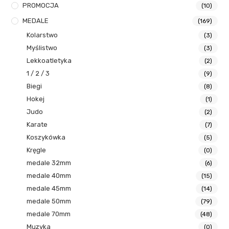
PROMOCJA
(10)
MEDALE
(169)
Kolarstwo
(3)
Myślistwo
(3)
Lekkoatletyka
(2)
1 / 2 / 3
(9)
Biegi
(8)
Hokej
(1)
Judo
(2)
Karate
(7)
Koszykówka
(5)
Kręgle
(0)
medale 32mm
(6)
medale 40mm
(15)
medale 45mm
(14)
medale 50mm
(79)
medale 70mm
(48)
Muzyka
(0)