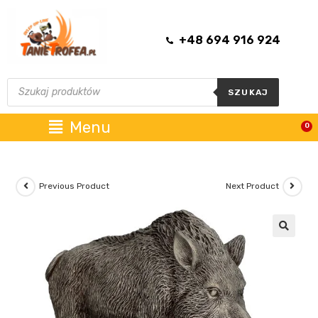
+48 694 916 924
SZUKAJ
Menu
0
Previous Product
Next Product