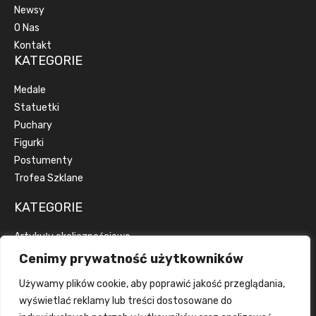
Newsy
O Nas
Kontakt
KATEGORIE
Medale
Statuetki
Puchary
Figurki
Postumenty
Trofea Szklane
KATEGORIE
Artykuły okolicznościowe
Artykuły reklamowe
Cenimy prywatność użytkowników
Dyplomy
Używamy plików cookie, aby poprawić jakość przeglądania,
Emblematy
wyświetlać reklamy lub treści dostosowane do
Wstążki