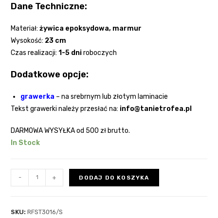
Dane Techniczne:
Materiał:
żywica epoksydowa
, marmur
Wysokość:
23
cm
Czas realizacji:
1-5 dni
roboczych
Dodatkowe opcje:
grawerka
–
na srebrnym lub złotym laminacie
Tekst grawerki należy przesłać na:
info@tanietrofea.pl
DARMOWA WYSYŁKA
od 500 zł brutto.
In Stock
-
+
DODAJ DO KOSZYKA
SKU:
RFST3016/S