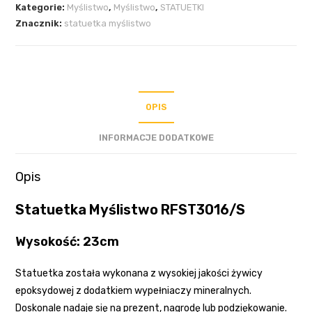
Kategorie:
Myślistwo
,
Myślistwo
,
STATUETKI
Znacznik:
statuetka myślistwo
OPIS
INFORMACJE DODATKOWE
Opis
Statuetka Myślistwo RFST3016/S
Wysokość: 23cm
Statuetka została wykonana z wysokiej jakości żywicy
epoksydowej z dodatkiem wypełniaczy mineralnych.
Doskonale nadaje się na prezent, nagrodę lub podziękowanie.