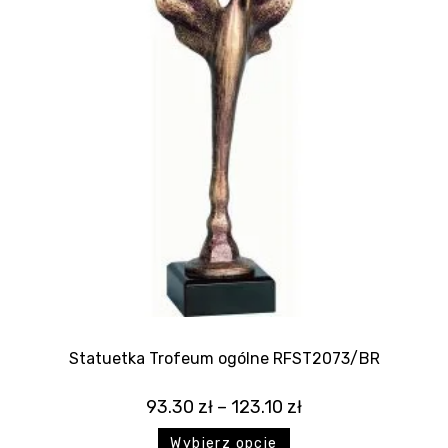
Statuetka Trofeum ogólne RFST2073/BR
93.30
zł
–
123.10
zł
Wybierz opcje