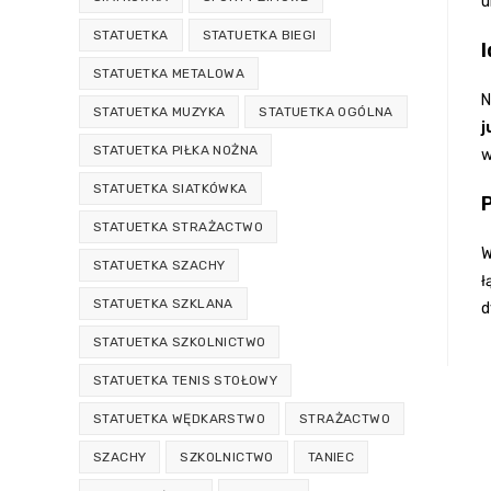
u
STATUETKA
STATUETKA BIEGI
I
STATUETKA METALOWA
N
STATUETKA MUZYKA
STATUETKA OGÓLNA
j
STATUETKA PIŁKA NOŻNA
w
STATUETKA SIATKÓWKA
STATUETKA STRAŻACTWO
W
STATUETKA SZACHY
ł
STATUETKA SZKLANA
d
STATUETKA SZKOLNICTWO
STATUETKA TENIS STOŁOWY
STATUETKA WĘDKARSTWO
STRAŻACTWO
SZACHY
SZKOLNICTWO
TANIEC