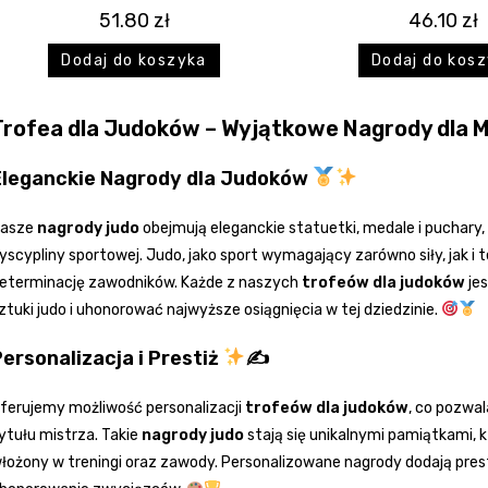
51.80
zł
46.10
zł
Dodaj do koszyka
Dodaj do kos
Trofea dla Judoków – Wyjątkowe Nagrody dla 
Eleganckie Nagrody dla Judoków
asze
nagrody judo
obejmują eleganckie statuetki, medale i puchary,
yscypliny sportowej. Judo, jako sport wymagający zarówno siły, jak i te
eterminację zawodników. Każde z naszych
trofeów dla judoków
jes
ztuki judo i uhonorować najwyższe osiągnięcia w tej dziedzinie.
ersonalizacja i Prestiż
✍
ferujemy możliwość personalizacji
trofeów dla judoków
, co pozwa
ytułu mistrza. Takie
nagrody judo
stają się unikalnymi pamiątkami, k
łożony w treningi oraz zawody. Personalizowane nagrody dodają pre