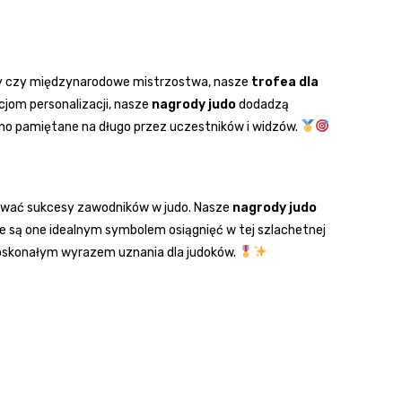
alny czy międzynarodowe mistrzostwa, nasze
trofea dla
jom personalizacji, nasze
nagrody judo
dodadzą
no pamiętane na długo przez uczestników i widzów.
ować sukcesy zawodników w judo. Nasze
nagrody judo
 że są one idealnym symbolem osiągnięć w tej szlachetnej
 doskonałym wyrazem uznania dla judoków.