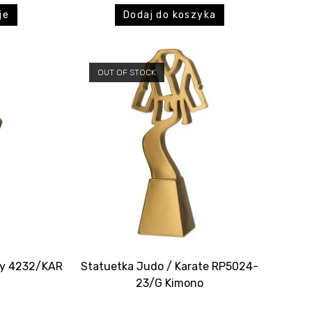
je
Dodaj do koszyka
OUT OF STOCK
oty 4232/KAR
Statuetka Judo / Karate RP5024-
23/G Kimono