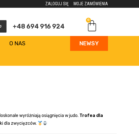
ZALOGUJ SIĘ
MOJE ZAMÓWIENIA
0
+48 694 916 924
J
O NAS
NEWSY
doskonale wyróżniają osiągnięcia w judo.
Trofea dla
ki dla zwycięzców.