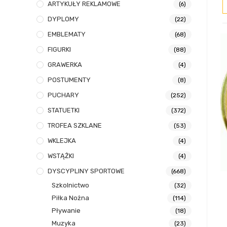
ARTYKUŁY REKLAMOWE
(6)
DYPLOMY
(22)
EMBLEMATY
(68)
FIGURKI
(88)
GRAWERKA
(4)
POSTUMENTY
(8)
PUCHARY
(252)
STATUETKI
(372)
TROFEA SZKLANE
(53)
WKLEJKA
(4)
WSTĄŻKI
(4)
DYSCYPLINY SPORTOWE
(668)
Szkolnictwo
(32)
Piłka Nożna
(114)
Pływanie
(18)
Muzyka
(23)