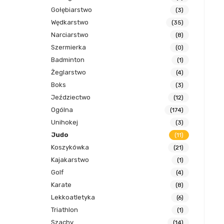
Gołębiarstwo
(3)
Wędkarstwo
(35)
Narciarstwo
(8)
Szermierka
(0)
Badminton
(1)
Żeglarstwo
(4)
Boks
(3)
Jeździectwo
(12)
Ogólna
(174)
Unihokej
(3)
Judo
(11)
Koszykówka
(21)
Kajakarstwo
(1)
Golf
(4)
Karate
(8)
Lekkoatletyka
(6)
Triathlon
(1)
Szachy
(14)