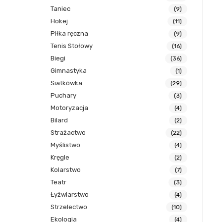
Taniec
(9)
Hokej
(11)
Piłka ręczna
(9)
Tenis Stołowy
(16)
Biegi
(36)
Gimnastyka
(1)
Siatkówka
(29)
Puchary
(3)
Motoryzacja
(4)
Bilard
(2)
Strażactwo
(22)
Myślistwo
(4)
Kręgle
(2)
Kolarstwo
(7)
Teatr
(3)
Łyżwiarstwo
(4)
Strzelectwo
(10)
Ekologia
(4)