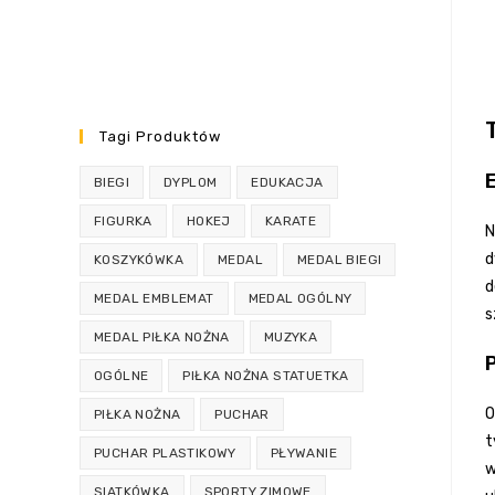
Tagi Produktów
BIEGI
DYPLOM
EDUKACJA
FIGURKA
HOKEJ
KARATE
N
d
KOSZYKÓWKA
MEDAL
MEDAL BIEGI
d
MEDAL EMBLEMAT
MEDAL OGÓLNY
s
MEDAL PIŁKA NOŻNA
MUZYKA
P
OGÓLNE
PIŁKA NOŻNA STATUETKA
O
PIŁKA NOŻNA
PUCHAR
t
PUCHAR PLASTIKOWY
PŁYWANIE
w
SIATKÓWKA
SPORTY ZIMOWE