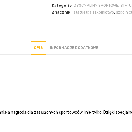
Kategorie:
DYSCYPLINY SPORTOWE
,
STATU
Znaczniki:
statuetka szkolnictwo
,
szkolnic
OPIS
INFORMACJE DODATKOWE
 nagroda dla zasłużonych sportowców i nie tylko. Dzięki specjalnej 