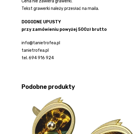
Cena nie zawiera grawerki.
Tekst grawerki należy przesłać na maila.
DOGODNE UPUSTY
przy zamówieniu powyżej 500zł brutto
info@tanietrofea.pl
tanietrofea.pl
tel. 694 916 924
Podobne produkty