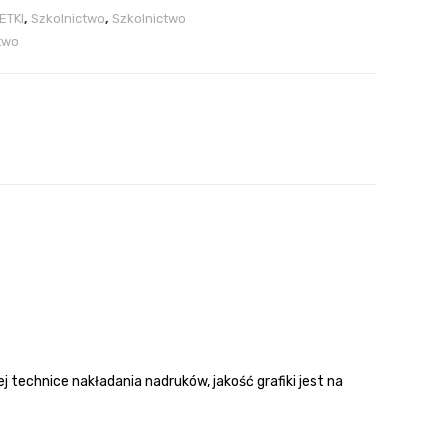
ETKI
,
Szkolnictwo
,
Szkolnictwo
two
technice nakładania nadruków, jakość grafiki jest na