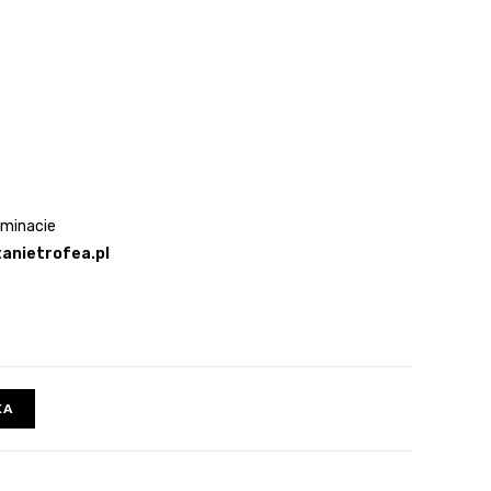
aminacie
anietrofea.pl
KA