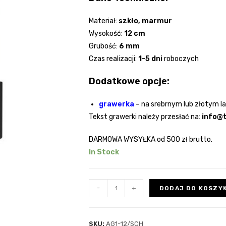
Materiał:
szkło
, marmur
Wysokość:
12 cm
Grubość:
6
mm
Czas realizacji:
1-5 dni
roboczych
Dodatkowe opcje:
grawerka
–
na srebrnym lub złotym l
Tekst grawerki należy przesłać na:
info@t
DARMOWA WYSYŁKA
od 500 zł brutto.
In Stock
-
+
DODAJ DO KOSZY
SKU:
AG1-12/SCH