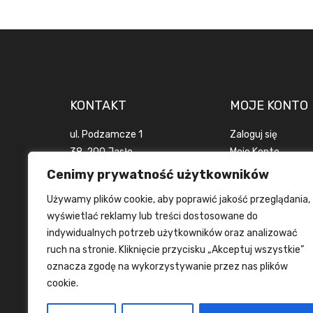
KONTAKT
MOJE KONTO
ul. Podzamcze 1
Zaloguj się
38-200 Jasło
Moje Konto
woj. podkarpackie
Zamówienia
Cenimy prywatność użytkowników
POLSKA
Wyloguj się
Używamy plików cookie, aby poprawić jakość przeglądania,
+48 694 916 924
wyświetlać reklamy lub treści dostosowane do
info@tanietrofea.pl
indywidualnych potrzeb użytkowników oraz analizować
ruch na stronie. Kliknięcie przycisku „Akceptuj wszystkie”
oznacza zgodę na wykorzystywanie przez nas plików
cookie.