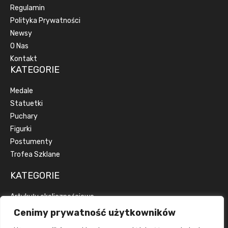
Regulamin
Polityka Prywatności
Newsy
O Nas
Kontakt
KATEGORIE
Medale
Statuetki
Puchary
Figurki
Postumenty
Trofea Szklane
KATEGORIE
Artykuły okolicznościowe
Artykuły reklamowe
Cenimy prywatność użytkowników
Dyplomy