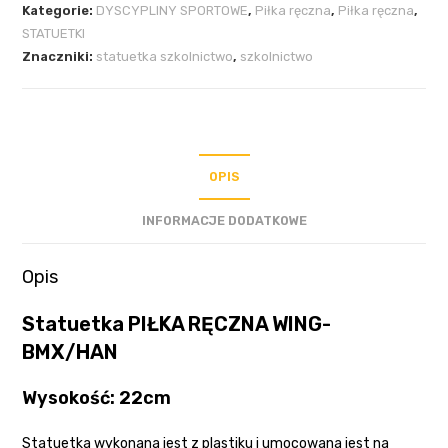
Kategorie:
DYSCYPLINY SPORTOWE
,
Piłka ręczna
,
Piłka ręczna
,
STATUETKI
Znaczniki:
statuetka szkolnictwo
,
szkolnictwo
OPIS
INFORMACJE DODATKOWE
Opis
Statuetka PIŁKA RĘCZNA WING-
BMX/HAN
Wysokość: 22cm
Statuetka wykonana jest z plastiku i umocowana jest na