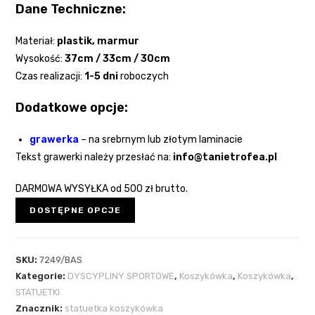
Dane Techniczne:
Materiał:
plastik
, marmur
Wysokość:
37cm / 33cm / 30cm
Czas realizacji:
1-5 dni
roboczych
Dodatkowe opcje:
grawerka
–
na srebrnym lub złotym laminacie
Tekst grawerki należy przesłać na:
info@tanietrofea.pl
DARMOWA WYSYŁKA
od 500 zł brutto.
DOSTĘPNE OPCJE
SKU:
7249/BAS
Kategorie:
DYSCYPLINY SPORTOWE
,
Koszykówka
,
Koszykówka
,
STATUETKI
Znacznik:
statuetka koszykówka