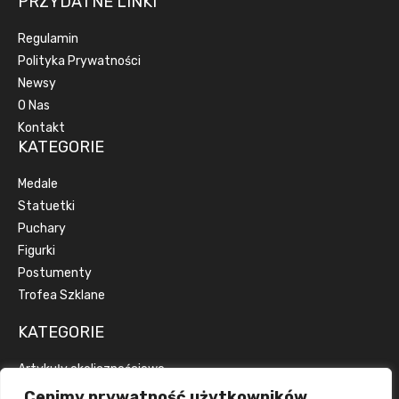
PRZYDATNE LINKI
Regulamin
Polityka Prywatności
Newsy
O Nas
Kontakt
KATEGORIE
Medale
Statuetki
Puchary
Figurki
Postumenty
Trofea Szklane
KATEGORIE
Artykuły okolicznościowe
Artykuły reklamowe
Cenimy prywatność użytkowników