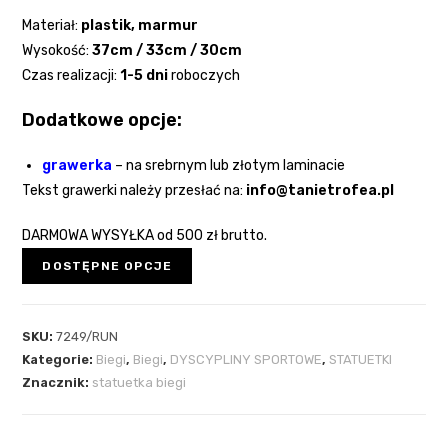
Materiał:
plastik, marmur
Wysokość:
37cm / 33cm / 30cm
Czas realizacji:
1-5 dni
roboczych
Dodatkowe opcje:
grawerka
–
na srebrnym lub złotym laminacie
Tekst grawerki należy przesłać na:
info@tanietrofea.pl
DARMOWA WYSYŁKA
od 500 zł brutto.
DOSTĘPNE OPCJE
SKU:
7249/RUN
Kategorie:
Biegi
,
Biegi
,
DYSCYPLINY SPORTOWE
,
STATUETKI
Znacznik:
statuetka biegi