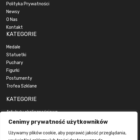
Polityka Prywatności
Newsy
O Nas
Kontakt
KATEGORIE
Medale
Statuetki
Puchary
Figurki
Postumenty
Trofea Szklane
KATEGORIE
Artykuły okolicznościowe
Artykuły reklamowe
Cenimy prywatność użytkowników
Dyplomy
Używamy plików cookie, aby poprawić jakość przeglądania,
Emblematy