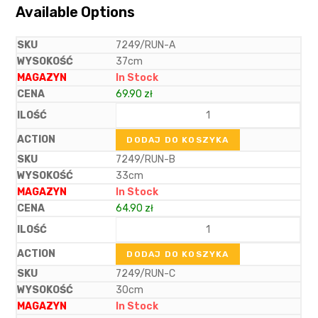
Available Options
7249/RUN-A
37cm
In Stock
69.90
zł
DODAJ DO KOSZYKA
7249/RUN-B
33cm
In Stock
64.90
zł
DODAJ DO KOSZYKA
7249/RUN-C
30cm
In Stock