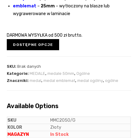
emblemat
–
25mm
– wytłoczony na blasze lub
wygrawerowane w laminacie
DARMOWA WYSYŁKA
od 500 zł brutto.
DOSTĘPNE OPCJE
SKU:
Brak danych
Kategorie:
MEDALE
,
medale 50mm
,
Ogólne
Znaczniki:
medal
,
medal emblemat
,
medal ogólny
,
ogólne
Available Options
MMC2050/G
Złoty
In Stock