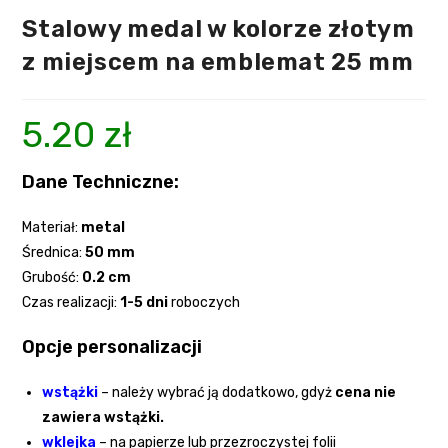
Stalowy medal w kolorze złotym
z miejscem na emblemat 25 mm
5.20
zł
Dane Techniczne:
Materiał:
metal
Średnica:
5
0 mm
Grubość:
0.2
cm
Czas realizacji:
1-5 dni
roboczych
Opcje personalizacji
wstążki
–
należy wybrać ją dodatkowo, gdyż
cena nie
zawiera wstążki.
wklejka
– na papierze lub przezroczystej folii