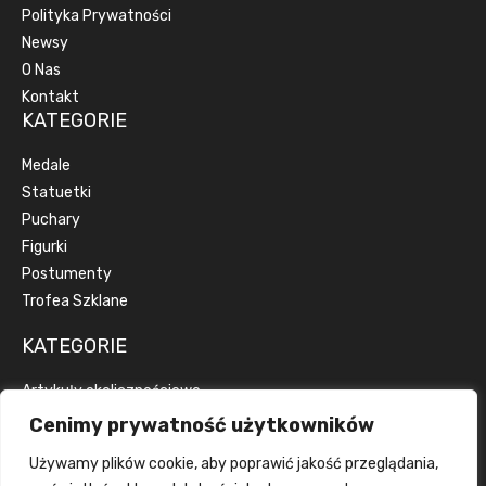
Polityka Prywatności
Newsy
O Nas
Kontakt
KATEGORIE
Medale
Statuetki
Puchary
Figurki
Postumenty
Trofea Szklane
KATEGORIE
Artykuły okolicznościowe
Artykuły reklamowe
Cenimy prywatność użytkowników
Dyplomy
Używamy plików cookie, aby poprawić jakość przeglądania,
Emblematy