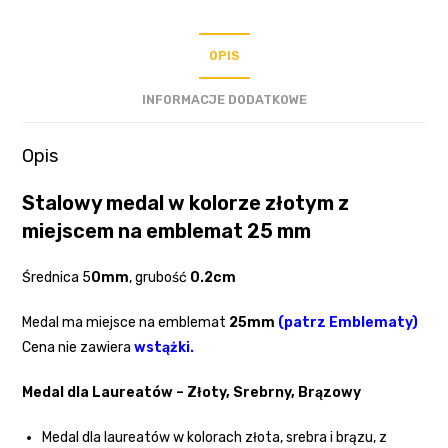
OPIS
INFORMACJE DODATKOWE
Opis
Stalowy medal w kolorze złotym z
miejscem na emblemat 25 mm
Średnica 5
0mm
, grubość
0.2cm
Medal ma miejsce na emblemat
25mm
(
patrz Emblematy
)
Cena nie zawiera
wstążki
.
Medal dla Laureatów – Złoty, Srebrny, Brązowy
Medal dla laureatów w kolorach złota, srebra i brązu, z