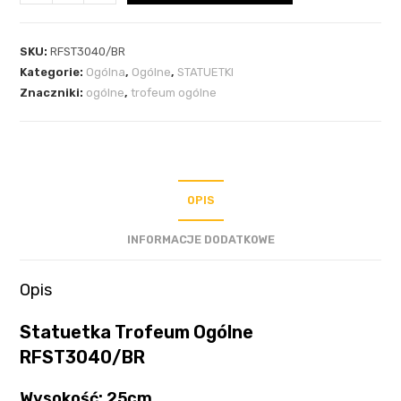
SKU:
RFST3040/BR
Kategorie:
Ogólna
,
Ogólne
,
STATUETKI
Znaczniki:
ogólne
,
trofeum ogólne
OPIS
INFORMACJE DODATKOWE
Opis
Statuetka Trofeum Ogólne
RFST3040/BR
Wysokość: 25cm