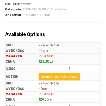
SKU:
Brak danych
Kategorie:
PUCHARY SIMPLY
,
Strażactwo
Znacznik:
strażactwo-puchar
Available Options
7243/FIR3-A
44cm
In Stock
123.30
zł
DODAJ DO KOSZYKA
7243/FIR3-B
41cm
In Stock
109.70
zł