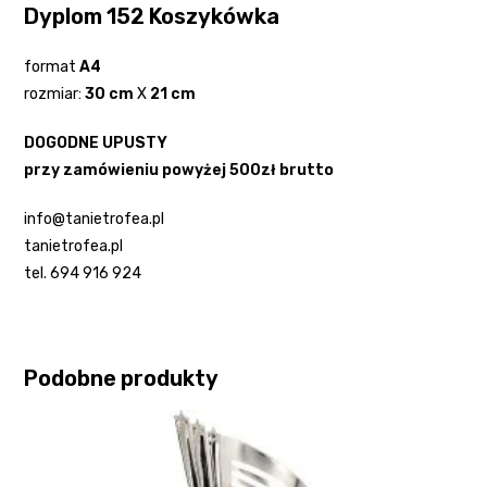
Dyplom 152 Koszykówka
format
A4
rozmiar:
30 cm
X
21 cm
DOGODNE UPUSTY
przy zamówieniu powyżej 500zł brutto
info@tanietrofea.pl
tanietrofea.pl
tel. 694 916 924
Podobne produkty