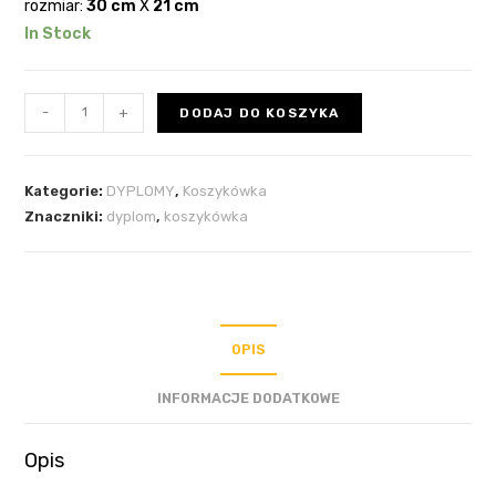
rozmiar:
30 cm
X
21 cm
In Stock
-
+
DODAJ DO KOSZYKA
Kategorie:
DYPLOMY
,
Koszykówka
Znaczniki:
dyplom
,
koszykówka
OPIS
INFORMACJE DODATKOWE
Opis