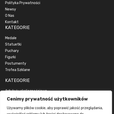
Polityka Prywatności
Newsy
O Nas
Kontakt
KATEGORIE
Medale
Statuetki
Puchary
Figurki
Postumenty
Trofea Szklane
KATEGORIE
Artykuły okolicznościowe
Artykuły reklamowe
Cenimy prywatność użytkowników
Dyplomy
Używamy plików cookie, aby poprawić jakość przeglądania,
Emblematy