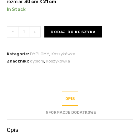
rozmiar:
30 cm
X
21 cm
In Stock
-
+
DODAJ DO KOSZYKA
Kategorie:
DYPLOMY
,
Koszykówka
Znaczniki:
dyplom
,
koszykówka
OPIS
INFORMACJE DODATKOWE
Opis