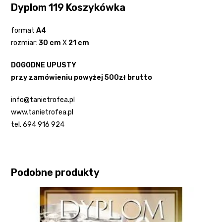
Dyplom 119 Koszykówka
format
A4
rozmiar:
30 cm
X
21 cm
DOGODNE UPUSTY
przy zamówieniu powyżej 500zł brutto
info@tanietrofea.pl
www.tanietrofea.pl
tel. 694 916 924
Podobne produkty