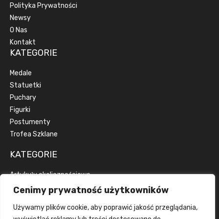
Polityka Prywatności
Newsy
O Nas
Kontakt
KATEGORIE
Medale
Statuetki
Puchary
Figurki
Postumenty
Trofea Szklane
KATEGORIE
Artykuły okolicznościowe
Artykuły reklamowe
Cenimy prywatność użytkowników
Dyplomy
Używamy plików cookie, aby poprawić jakość przeglądania,
Emblematy