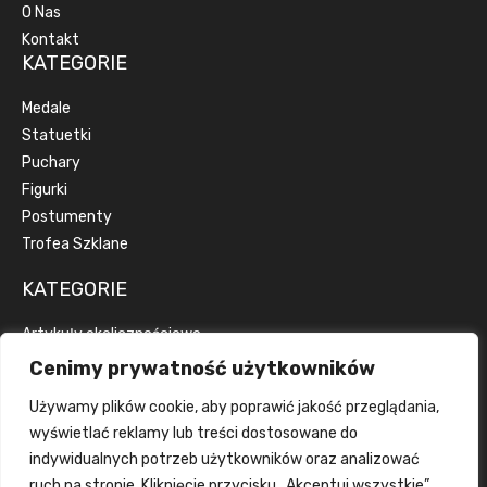
O Nas
Kontakt
KATEGORIE
Medale
Statuetki
Puchary
Figurki
Postumenty
Trofea Szklane
KATEGORIE
Artykuły okolicznościowe
Artykuły reklamowe
Cenimy prywatność użytkowników
Dyplomy
Używamy plików cookie, aby poprawić jakość przeglądania,
Emblematy
wyświetlać reklamy lub treści dostosowane do
Wstążki
indywidualnych potrzeb użytkowników oraz analizować
Grawerka
ruch na stronie. Kliknięcie przycisku „Akceptuj wszystkie”