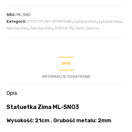
SKU:
ML-SNO
Kategorii:
DYSCYPLINY SPORTOWE
,
Łyżwiarstwo
,
Łyżwiarstwo
,
Narciarstwo
,
Narciarstwo
,
STATUETKI
,
Tenis Ziemny
OPIS
INFORMACJE DODATKOWE
Opis
Statuetka Zima ML-SNO3
Wysokość: 21cm , Grubość metalu: 2mm