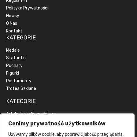
Regulamin
Polityka Prywatności
Newsy
O Nas
Kontakt
KATEGORIE
Medale
Statuetki
Puchary
Figurki
Postumenty
Trofea Szklane
KATEGORIE
Artykuły okolicznościowe
Artykuły reklamowe
Cenimy prywatność użytkowników
Dyplomy
Używamy plików cookie, aby poprawić jakość przeglądania,
Emblematy