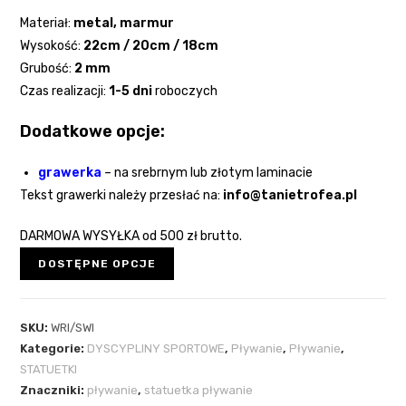
Materiał:
metal, marmur
Wysokość:
22cm / 20cm / 18cm
Grubość:
2
mm
Czas realizacji:
1-5 dni
roboczych
Dodatkowe opcje:
grawerka
–
na srebrnym lub złotym laminacie
Tekst grawerki należy przesłać na:
info@tanietrofea.pl
DARMOWA WYSYŁKA
od 500 zł brutto.
DOSTĘPNE OPCJE
SKU:
WRI/SWI
Kategorie:
DYSCYPLINY SPORTOWE
,
Pływanie
,
Pływanie
,
STATUETKI
Znaczniki:
pływanie
,
statuetka pływanie