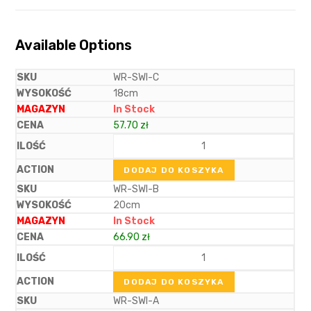
Available Options
WR-SWI-C
18cm
In Stock
57.70
zł
DODAJ DO KOSZYKA
WR-SWI-B
20cm
In Stock
66.90
zł
DODAJ DO KOSZYKA
WR-SWI-A