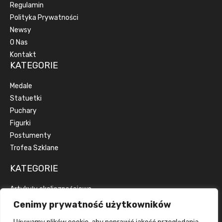
Regulamin
Polityka Prywatności
Newsy
O Nas
Kontakt
KATEGORIE
Medale
Statuetki
Puchary
Figurki
Postumenty
Trofea Szklane
KATEGORIE
Artykuły okolicznościowe
Artykuły reklamowe
Cenimy prywatność użytkowników
Dyplomy