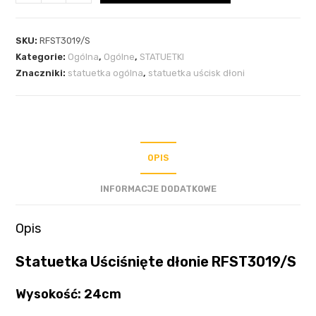
SKU:
RFST3019/S
Kategorie:
Ogólna
,
Ogólne
,
STATUETKI
Znaczniki:
statuetka ogólna
,
statuetka uścisk dłoni
OPIS
INFORMACJE DODATKOWE
Opis
Statuetka Uściśnięte dłonie RFST3019/S
Wysokość: 24cm