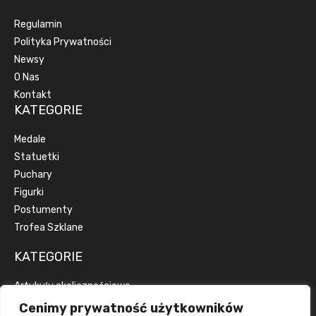
Regulamin
Polityka Prywatności
Newsy
O Nas
Kontakt
KATEGORIE
Medale
Statuetki
Puchary
Figurki
Postumenty
Trofea Szklane
KATEGORIE
Artykuły okolicznościowe
Artykuły reklamowe
Cenimy prywatność użytkowników