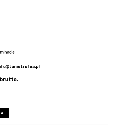
aminacie
nfo@tanietrofea.pl
brutto.
KA