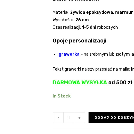
Materiał:
żywica epoksydowa
, marmur
Wysokości:
26 cm
Czas realizacji:
1-5 dni
roboczych
Opcje personalizacji
grawerka
– na srebrnym lub złotym l
Tekst grawerki należy przesłać na maila:
i
DARMOWA WYSYŁKA
od 500 zł 
In Stock
-
+
DODAJ DO KOSZY