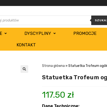
SZUKA
E
DYSCYPLINY
PROMOCJE
KONTAKT
Strona główna
»
Statuetka Trofeum ogó
Statuetka Trofeum o
117.50
zł
Dane Techniczne: