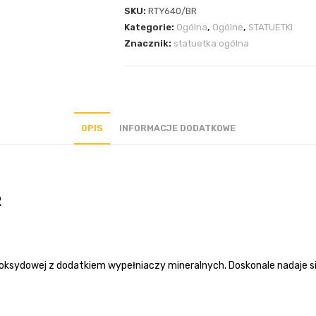
SKU:
RTY640/BR
Kategorie:
Ogólna
,
Ogólne
,
STATUETKI
Znacznik:
statuetka ogólna
OPIS
INFORMACJE DODATKOWE
R
oksydowej z dodatkiem wypełniaczy mineralnych. Doskonale nadaje si