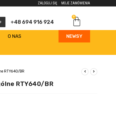
ZALOGUJ SIĘ
MOJE ZAMÓWIENIA
0
+48 694 916 924
J
O NAS
NEWSY
lne RTY640/BR
gólne RTY640/BR