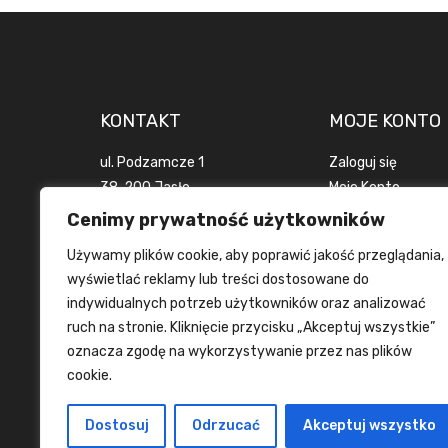
KONTAKT
MOJE KONTO
ul. Podzamcze 1
Zaloguj się
38-200 Jasło
Moje Konto
woj. podkarpackie
Zamówienia
Cenimy prywatność użytkowników
POLSKA
Wyloguj się
Używamy plików cookie, aby poprawić jakość przeglądania,
+48 694 916 924
wyświetlać reklamy lub treści dostosowane do
info@tanietrofea.pl
indywidualnych potrzeb użytkowników oraz analizować
ruch na stronie. Kliknięcie przycisku „Akceptuj wszystkie”
oznacza zgodę na wykorzystywanie przez nas plików
cookie.
Dostosuj
Odrzucać
Akceptuj wszystko