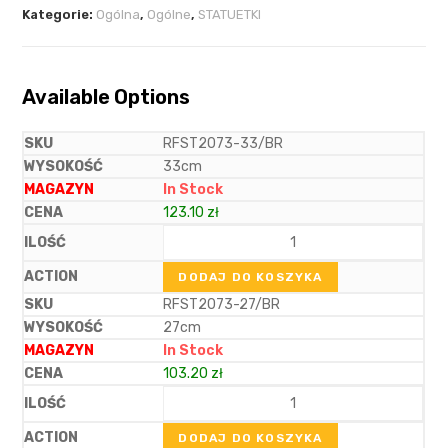
Kategorie:
Ogólna
,
Ogólne
,
STATUETKI
Available Options
RFST2073-33/BR
33cm
In Stock
123.10
zł
DODAJ DO KOSZYKA
RFST2073-27/BR
27cm
In Stock
103.20
zł
DODAJ DO KOSZYKA