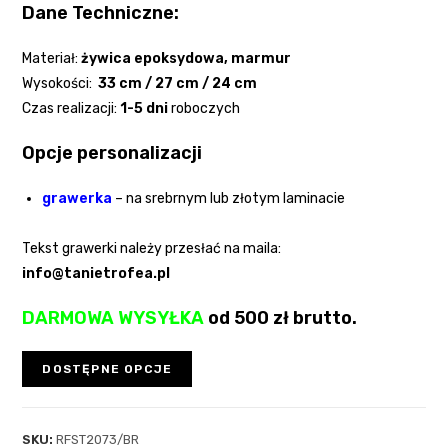
Dane Techniczne:
Materiał:
żywica epoksydowa
, marmur
Wysokości:
33
cm / 27 cm / 24 cm
Czas realizacji:
1-5 dni
roboczych
Opcje personalizacji
grawerka
– na srebrnym lub złotym laminacie
Tekst grawerki należy przesłać na maila:
info@tanietrofea.pl
DARMOWA WYSYŁKA
od 500 zł brutto.
DOSTĘPNE OPCJE
SKU:
RFST2073/BR