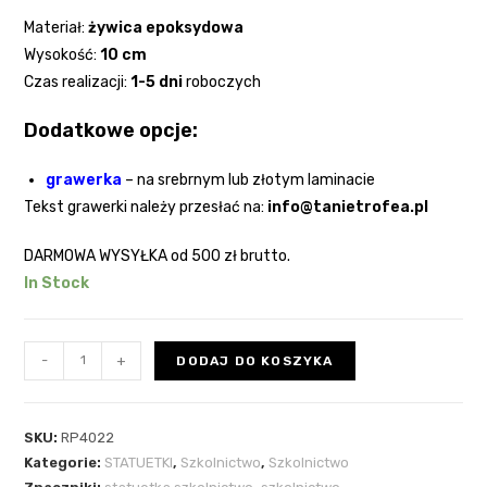
Materiał:
żywica epoksydowa
Wysokość:
10
cm
Czas realizacji:
1-5 dni
roboczych
Dodatkowe opcje:
grawerka
–
na srebrnym lub złotym laminacie
Tekst grawerki należy przesłać na:
info@tanietrofea.pl
DARMOWA WYSYŁKA
od 500 zł brutto.
In Stock
-
+
DODAJ DO KOSZYKA
SKU:
RP4022
Kategorie:
STATUETKI
,
Szkolnictwo
,
Szkolnictwo