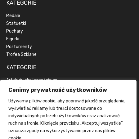
KATEGORIE
Medale
Statuetki
Puchary
Figurki
Postumenty
Trofea Szklane
KATEGORIE
Artykuły okolicznościowe
Artykuły reklamowe
Cenimy prywatność użytkowników
Dyplomy
Używamy plików cookie, aby poprawić jakość przeglądania,
Emblematy
wyświetlać reklamy lub treści dostosowane do
Wstążki
indywidualnych potrzeb użytkowników oraz analizować
Grawerka
ruch na stronie. Kliknięcie przycisku „Akceptuj wszystkie”
Wklejka
oznacza zgodę na wykorzystywanie przez nas plików
cookie.