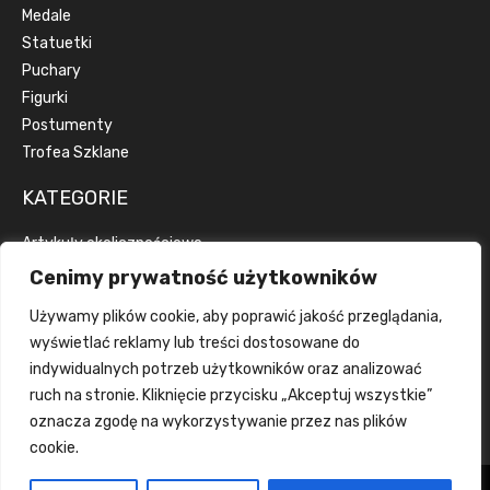
Medale
Statuetki
Puchary
Figurki
Postumenty
Trofea Szklane
KATEGORIE
Artykuły okolicznościowe
Artykuły reklamowe
Cenimy prywatność użytkowników
Dyplomy
Używamy plików cookie, aby poprawić jakość przeglądania,
Emblematy
wyświetlać reklamy lub treści dostosowane do
Wstążki
indywidualnych potrzeb użytkowników oraz analizować
Grawerka
ruch na stronie. Kliknięcie przycisku „Akceptuj wszystkie”
Wklejka
oznacza zgodę na wykorzystywanie przez nas plików
cookie.
Wszelkie prawa zastrzeżone tanietrofea.pl