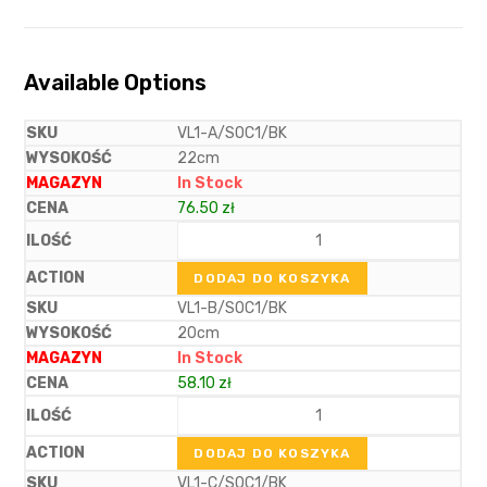
Available Options
VL1-A/SOC1/BK
22cm
In Stock
76.50
zł
DODAJ DO KOSZYKA
VL1-B/SOC1/BK
20cm
In Stock
58.10
zł
DODAJ DO KOSZYKA
VL1-C/SOC1/BK