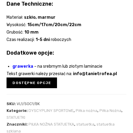
Dane Techniczne:
Materiał:
szkło
, marmur
Wysokość:
15
cm/17cm/20cm/22cm
Grubość:
10 mm
Czas realizacji:
1-5 dni
roboczych
Dodatkowe opcje:
grawerka
–
na srebrnym lub złotym laminacie
Tekst grawerki należy przesłać na:
info@tanietrofea.pl
DOSTĘPNE OPCJE
SKU:
VL1/SOC1/BK
Kategorie:
DYSCYPLINY SPORTOWE
,
Piłka nożna
,
Piłka Nożna
,
STATUETKI
Znaczniki:
PIŁKA NOŻNA STATUETKA
,
statuetka
,
statuetka
szklana