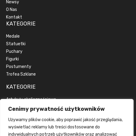
Newsy
O Nas
Kontakt
KATEGORIE
Medale
Statuetki
Puchary
Figurki
Postumenty
Trofea Szklane
KATEGORIE
Artykuły okolicznościowe
Artykuły reklamowe
Cenimy prywatność użytkowników
Dyplomy
Używamy plików cookie, aby poprawić jakość przeglądania,
Emblematy
wyświetlać reklamy lub treści dostosowane do
Wstążki
indywidualnych potrzeb użytkowników oraz analizować