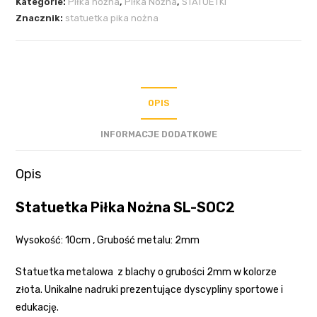
Kategorie:
Piłka nożna
,
Piłka Nożna
,
STATUETKI
Znacznik:
statuetka pika nożna
OPIS
INFORMACJE DODATKOWE
Opis
Statuetka Piłka Nożna SL-SOC2
Wysokość: 10cm , Grubość metalu: 2mm
Statuetka metalowa z blachy o grubości 2mm w kolorze
złota. Unikalne nadruki prezentujące dyscypliny sportowe i
edukację.