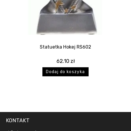
Statuetka Hokej RS602
62.10
zł
Dodaj do koszyka
KONTAKT