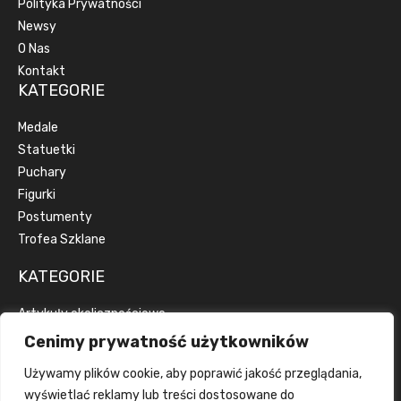
Polityka Prywatności
Newsy
O Nas
Kontakt
KATEGORIE
Medale
Statuetki
Puchary
Figurki
Postumenty
Trofea Szklane
KATEGORIE
Artykuły okolicznościowe
Artykuły reklamowe
Cenimy prywatność użytkowników
Dyplomy
Używamy plików cookie, aby poprawić jakość przeglądania,
Emblematy
wyświetlać reklamy lub treści dostosowane do