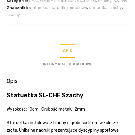
Kategorie:
DYSCYPLINY SPORTOWE
,
STATUETKI
,
Szachy
,
Szachy
Znaczniki:
statuetka
,
statuetka metalowa
,
statuetka szachy
,
szachy
OPIS
INFORMACJE DODATKOWE
Opis
Statuetka SL-CHE Szachy
Wysokość: 10cm , Grubość metalu: 2mm
Statuetka metalowa z blachy o grubości 2mm w kolorze
złota. Unikalne nadruki prezentujące dyscypliny sportowe i