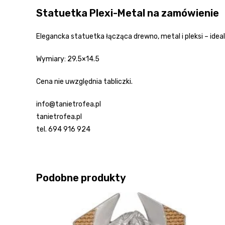
Statuetka Plexi-Metal na zamówienie
Elegancka statuetka łącząca drewno, metal i pleksi – ideal
Wymiary: 29.5×14.5
Cena nie uwzględnia tabliczki.
info@tanietrofea.pl
tanietrofea.pl
tel. 694 916 924
Podobne produkty