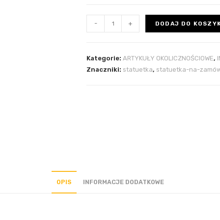
-
+
DODAJ DO KOSZY
Kategorie:
ARTYKUŁY OKOLICZNOŚCIOWE
,
Znaczniki:
statuetka
,
statuetka-na-zamów
OPIS
INFORMACJE DODATKOWE