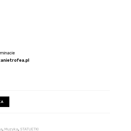
aminacie
anietrofea.pl
KA
ka
,
Muzyka
,
STATUETKI