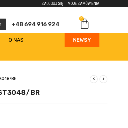
ZALOGUJ SIĘ
MOJE ZAMÓWIENIA
0
+48 694 916 924
J
O NAS
NEWSY
T3048/BR
FST3048/BR