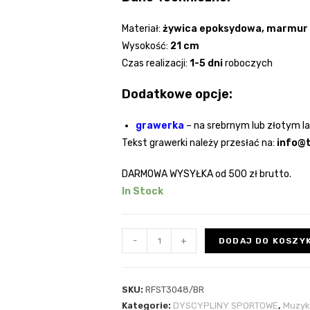
Materiał:
żywica epoksydowa, marmur
Wysokość:
21
cm
Czas realizacji:
1-5 dni
roboczych
Dodatkowe opcje:
grawerka
–
na srebrnym lub złotym l
Tekst grawerki należy przesłać na:
info@t
DARMOWA WYSYŁKA
od 500 zł brutto.
In Stock
-
+
DODAJ DO KOSZY
SKU:
RFST3048/BR
Kategorie:
DYSCYPLINY SPORTOWE
,
Muzy