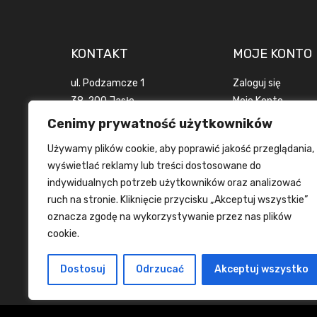
KONTAKT
MOJE KONTO
ul. Podzamcze 1
Zaloguj się
38-200 Jasło
Moje Konto
woj. podkarpackie
Zamówienia
Cenimy prywatność użytkowników
POLSKA
Wyloguj się
Używamy plików cookie, aby poprawić jakość przeglądania,
+48 694 916 924
wyświetlać reklamy lub treści dostosowane do
info@tanietrofea.pl
indywidualnych potrzeb użytkowników oraz analizować
ruch na stronie. Kliknięcie przycisku „Akceptuj wszystkie”
oznacza zgodę na wykorzystywanie przez nas plików
cookie.
Dostosuj
Odrzucać
Akceptuj wszystko