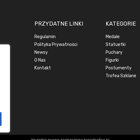
PRZYDATNE LINKI
KATEGORIE
Regulamin
Medale
Polityka Prywatności
Statuetki
Newsy
Puchary
O Nas
Figurki
Kontakt
Postumenty
Trofea Szklane
Wszelkie prawa zastrzeżone tanietrofea.pl