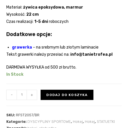
Materiał:
żywica epoksydowa
, marmur
Wysokość:
22 cm
Czas realizacji:
1-5 dni
roboczych
Dodatkowe opcje:
grawerka
–
na srebrnym lub złotym laminacie
Tekst grawerki należy przesłać na:
info@tanietrofea.pl
DARMOWA WYSYŁKA
od 500 zł brutto.
In Stock
-
+
DODAJ DO KOSZYKA
SKU:
RFST2057/BR
Kategorie:
DYSCYPLINY SPORTOWE
,
Hokej
,
Hokej
,
STATUETKI