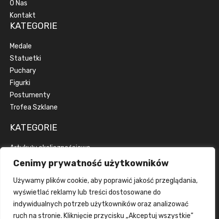
O Nas
Kontakt
KATEGORIE
Medale
Statuetki
Puchary
Figurki
Postumenty
Trofea Szklane
KATEGORIE
Artykuły okolicznościowe
Artykuły reklamowe
Cenimy prywatność użytkowników
Dyplomy
Używamy plików cookie, aby poprawić jakość przeglądania,
Emblematy
wyświetlać reklamy lub treści dostosowane do
Wstążki
indywidualnych potrzeb użytkowników oraz analizować
Grawerka
ruch na stronie. Kliknięcie przycisku „Akceptuj wszystkie”