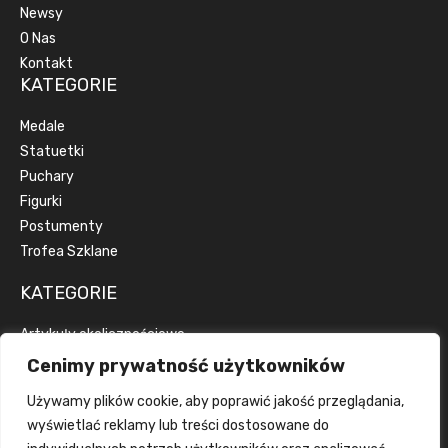
Newsy
O Nas
Kontakt
KATEGORIE
Medale
Statuetki
Puchary
Figurki
Postumenty
Trofea Szklane
KATEGORIE
Artykuły okolicznościowe
Artykuły reklamowe
Cenimy prywatność użytkowników
Dyplomy
Używamy plików cookie, aby poprawić jakość przeglądania,
Emblematy
wyświetlać reklamy lub treści dostosowane do
Wstążki