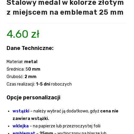
Stalowy medal w kolorze złotym
z miejscem na emblemat 25 mm
4.60
zł
Dane Techniczne:
Materiał:
metal
Średnica: 5
0 mm
Grubość:
2
mm
Czas realizacji:
1-5 dni
roboczych
Opcje personalizacji
wstążki
–
należy wybrać ją dodatkowo, gdyż
cena nie
zawiera wstążki.
wklejka
– na papierze lub przezroczystej folii
emblemat
–
25mm
– wytłoczony na blasze lub