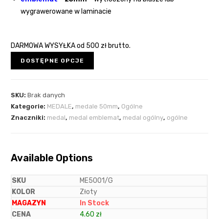
wygrawerowane w laminacie
DARMOWA WYSYŁKA
od 500 zł brutto.
DOSTĘPNE OPCJE
SKU:
Brak danych
Kategorie:
MEDALE
,
medale 50mm
,
Ogólne
Znaczniki:
medal
,
medal emblemat
,
medal ogólny
,
ogólne
Available Options
ME5001/G
Złoty
In Stock
4.60
zł