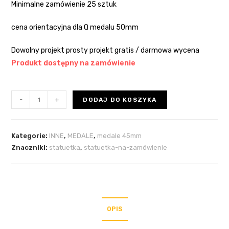
Minimalne zamówienie 25 sztuk
cena orientacyjna dla Q medalu 50mm
Dowolny projekt prosty projekt gratis / darmowa wycena
Produkt dostępny na zamówienie
-
+
DODAJ DO KOSZYKA
Kategorie:
INNE
,
MEDALE
,
medale 45mm
Znaczniki:
statuetka
,
statuetka-na-zamówienie
OPIS