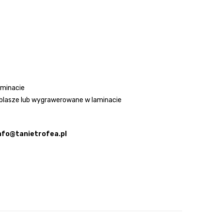
aminacie
blasze lub wygrawerowane w laminacie
nfo@tanietrofea.pl