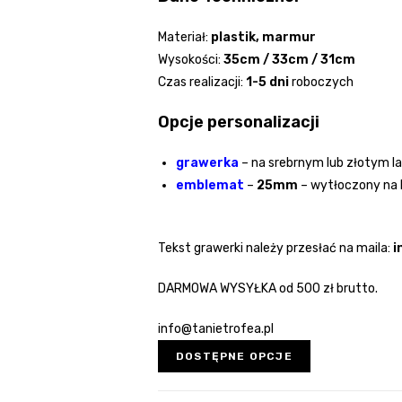
Materiał:
plastik, marmur
Wysokości:
35cm / 33cm / 31cm
Czas realizacji:
1-5 dni
roboczych
Opcje personalizacji
grawerka
– na srebrnym lub złotym l
emblemat
–
25mm
– wytłoczony na 
Tekst grawerki należy przesłać na maila:
i
DARMOWA WYSYŁKA od 500 zł brutto.
info@tanietrofea.pl
DOSTĘPNE OPCJE