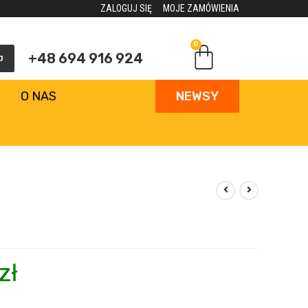
ZALOGUJ SIĘ
MOJE ZAMÓWIENIA
0
+48 694 916 924
J
O NAS
NEWSY
zł