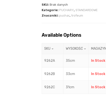
SKU:
Brak danych
Kategorie:
PUCHARY
,
STANDARDOWE
Znaczniki:
puchar
,
trofeum
Available Options
SKU
WYSOKOŚĆ
MAGAZY
9262A
35cm
In Stock
9262B
33cm
In Stock
9262C
31cm
In Stock