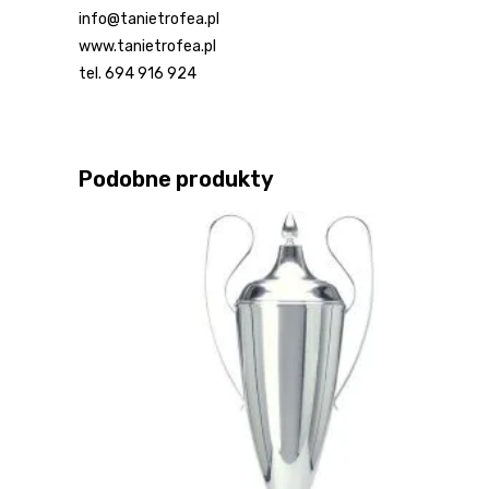
info@tanietrofea.pl
www.tanietrofea.pl
tel. 694 916 924
Podobne produkty