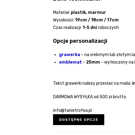
Materiał:
plastik, marmur
Wysokości:
19cm / 18cm / 17cm
Czas realizacji:
1-5 dni
roboczych
Opcje personalizacji
grawerka
– na srebrnym lub złotym l
emblemat
–
25mm
– wytłoczony na 
Tekst grawerki należy przesłać na maila:
i
DARMOWA WYSYŁKA od 500 zł brutto.
info@tanietrofea.pl
DOSTĘPNE OPCJE