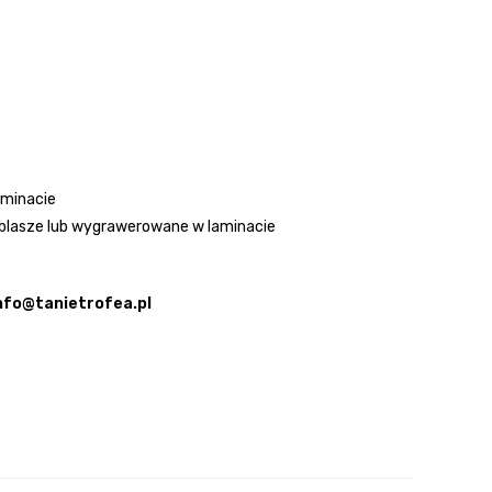
aminacie
blasze lub wygrawerowane w laminacie
nfo@tanietrofea.pl