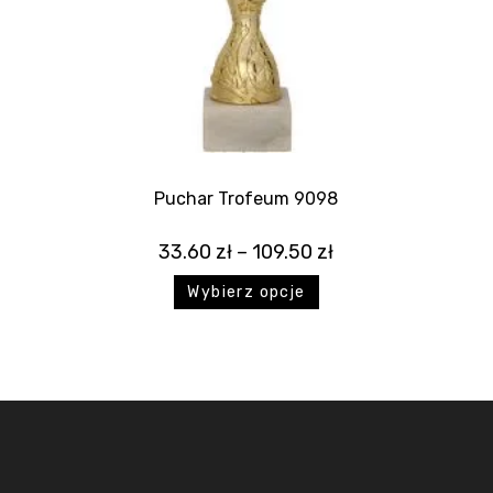
Puchar Trofeum 9098
33.60
zł
–
109.50
zł
Wybierz opcje