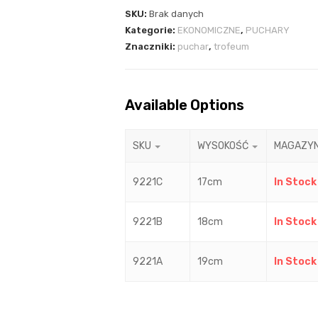
SKU:
Brak danych
Kategorie:
EKONOMICZNE
,
PUCHARY
Znaczniki:
puchar
,
trofeum
Available Options
SKU
WYSOKOŚĆ
MAGAZY
9221C
17cm
In Stock
9221B
18cm
In Stock
9221A
19cm
In Stock