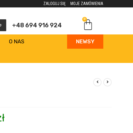
ZALOGUJ SIĘ
MOJE ZAMÓWIENIA
0
+48 694 916 924
J
O NAS
NEWSY
zł