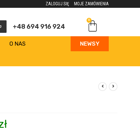
ZALOGUJ SIĘ
MOJE ZAMÓWIENIA
0
+48 694 916 924
J
O NAS
NEWSY
zł