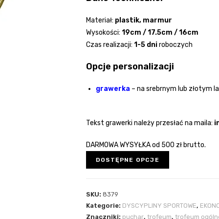
Materiał:
plastik, marmur
Wysokości:
19cm / 17.5cm / 16cm
Czas realizacji:
1-5 dni
roboczych
Opcje personalizacji
grawerka
– na srebrnym lub złotym l
Tekst grawerki należy przesłać na maila:
i
DARMOWA WYSYŁKA od 500 zł brutto.
DOSTĘPNE OPCJE
SKU:
8379
Kategorie:
DYSCYPLINY SPORTOWE
,
EKON
Znaczniki:
puchar
,
trofeum
,
trofeum ogóln