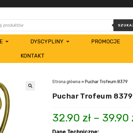
SZUKA
E
DYSCYPLINY
PROMOCJE
KONTAKT
Strona główna
»
Puchar Trofeum 8379
Puchar Trofeum 8379
32.90
zł
–
39.90
Dane Techniczne: