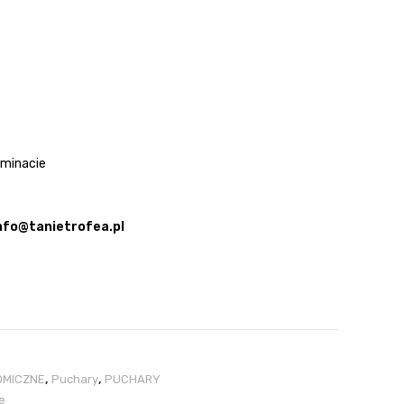
aminacie
nfo@tanietrofea.pl
OMICZNE
,
Puchary
,
PUCHARY
e