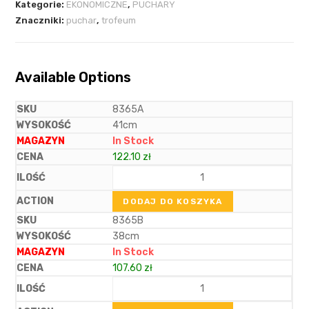
Kategorie:
EKONOMICZNE
,
PUCHARY
Znaczniki:
puchar
,
trofeum
Available Options
8365A
41cm
In Stock
122.10
zł
DODAJ DO KOSZYKA
8365B
38cm
In Stock
107.60
zł