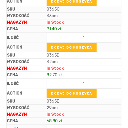
DODAJ DO KOSZYKA
8365C
33cm
In Stock
91.40
zł
DODAJ DO KOSZYKA
8365D
32cm
In Stock
82.70
zł
DODAJ DO KOSZYKA
8365E
29cm
In Stock
68.80
zł