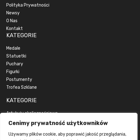
Polityka Prywatności
Newsy
O Nas
Kontakt
KATEGORIE
Medale
Statuetki
Puchary
Figurki
Postumenty
Trofea Szklane
KATEGORIE
Artykuły okolicznościowe
Artykuły reklamowe
Cenimy prywatność użytkowników
Dyplomy
Używamy plików cookie, aby poprawić jakość przeglądania,
Emblematy