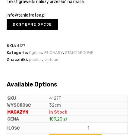
Tekst grawerki należy przesłać na maila.
info@tanietrofea.pl
DOSTĘPNE OPCJE
SKU:
4127
Kategorie:
Ogólna
,
PUCHARY
,
STANDARDOWE
Znaczniki:
puchar
,
trofeum
Available Options
4127F
32cm
In Stock
109.20
zł