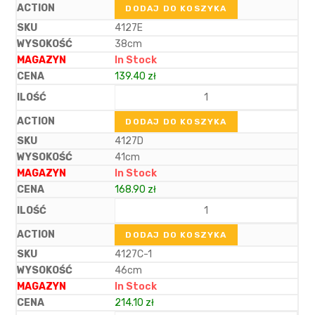
DODAJ DO KOSZYKA
4127E
38cm
In Stock
139.40
zł
DODAJ DO KOSZYKA
4127D
41cm
In Stock
168.90
zł
DODAJ DO KOSZYKA
4127C-1
46cm
In Stock
214.10
zł