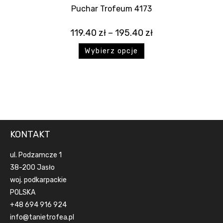
Puchar Trofeum 4173
119.40
zł
–
195.40
zł
Wybierz opcje
KONTAKT
ul. Podzamcze 1
38-200 Jasło
woj. podkarpackie
POLSKA
+48 694 916 924
info@tanietrofea.pl