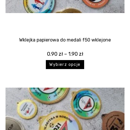
Wklejka papierowa do medali f50 wklejone
0.90
zł
–
1.90
zł
Wybierz opcje