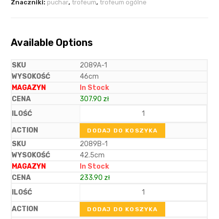
Znaczniki:
puchar
,
trofeum
,
trofeum ogólne
Available Options
2089A-1
46cm
In Stock
307.90
zł
DODAJ DO KOSZYKA
2089B-1
42.5cm
In Stock
233.90
zł
DODAJ DO KOSZYKA