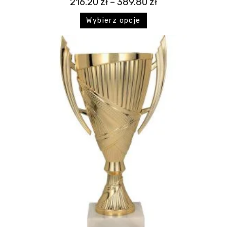
216.20
zł
–
389.80
zł
Wybierz opcje