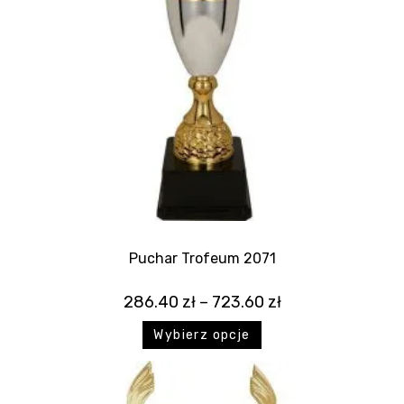
Puchar Trofeum 2071
286.40
zł
–
723.60
zł
Wybierz opcje