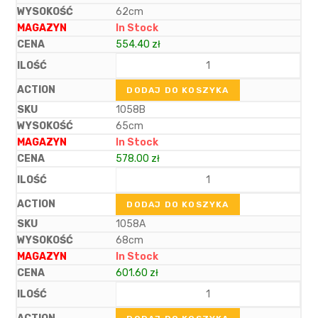
62cm
In Stock
554.40
zł
DODAJ DO KOSZYKA
1058B
65cm
In Stock
578.00
zł
DODAJ DO KOSZYKA
1058A
68cm
In Stock
601.60
zł