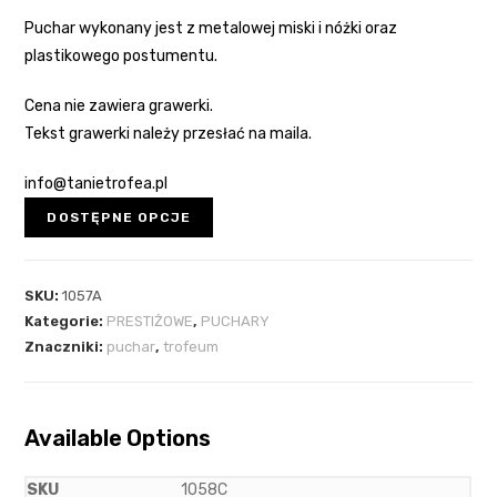
Puchar wykonany jest z metalowej miski i nóżki oraz
plastikowego postumentu.
Cena nie zawiera grawerki.
Tekst grawerki należy przesłać na maila.
info@tanietrofea.pl
DOSTĘPNE OPCJE
SKU:
1057A
Kategorie:
PRESTIŻOWE
,
PUCHARY
Znaczniki:
puchar
,
trofeum
Available Options
1058C