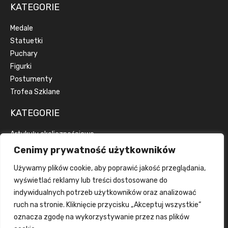
KATEGORIE
Medale
Statuetki
Puchary
Figurki
Postumenty
Trofea Szklane
KATEGORIE
Artykuły okolicznościowe
Artykuły reklamowe
Cenimy prywatność użytkowników
Dyplomy
Używamy plików cookie, aby poprawić jakość przeglądania,
Emblematy
wyświetlać reklamy lub treści dostosowane do
Wstążki
indywidualnych potrzeb użytkowników oraz analizować
Grawerka
ruch na stronie. Kliknięcie przycisku „Akceptuj wszystkie”
Wklejka
oznacza zgodę na wykorzystywanie przez nas plików