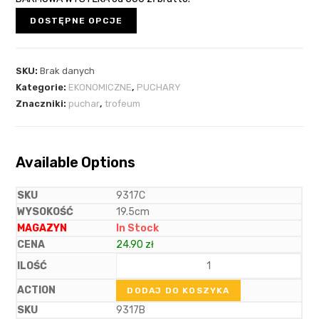
DOSTĘPNE OPCJE
SKU:
Brak danych
Kategorie:
EKONOMICZNE
,
PUCHARY
Znaczniki:
puchar
,
trofeum
Available Options
9317C
19.5cm
In Stock
24.90
zł
DODAJ DO KOSZYKA
9317B