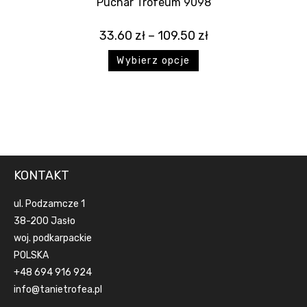
Puchar Trofeum 9098
33.60
zł
–
109.50
zł
Wybierz opcje
KONTAKT
ul. Podzamcze 1
38-200 Jasło
woj. podkarpackie
POLSKA
+48 694 916 924
info@tanietrofea.pl