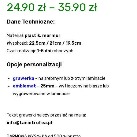
24.90
zł
–
35.90
zł
Dane Techniczne:
Materiał:
plastik, marmur
Wysokości:
22,5cm / 21cm / 19,5cm
Czas realizacji:
1-5 dni
roboczych
Opcje personalizacji
grawerka
– na srebrnym lub złotym laminacie
emblemat
–
25mm
– wytłoczony na blasze lub
wygrawerowane w laminacie
Tekst grawerki należy przesłać na maila:
info@tanietrofea.pl
DARMOWA WYSYŁKA od 500 zł brutto.