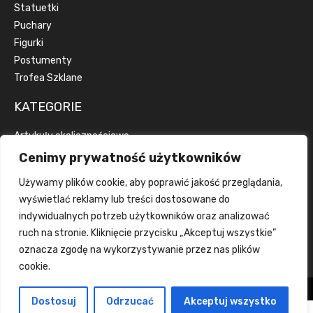
Statuetki
Puchary
Figurki
Postumenty
Trofea Szklane
KATEGORIE
Artykuły okolicznościowe
Artykuły reklamowe
Cenimy prywatność użytkowników
Dyplomy
Używamy plików cookie, aby poprawić jakość przeglądania,
Emblematy
wyświetlać reklamy lub treści dostosowane do
Wstążki
indywidualnych potrzeb użytkowników oraz analizować
Grawerka
ruch na stronie. Kliknięcie przycisku „Akceptuj wszystkie”
Wklejka
oznacza zgodę na wykorzystywanie przez nas plików
cookie.
Wszelkie prawa zastrzeżone tanietrofea.pl
Dostosuj
Odrzucać
Akceptuj wszystko