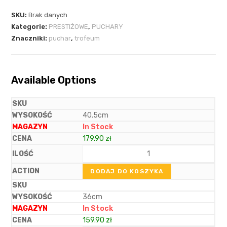
SKU:
Brak danych
Kategorie:
PRESTIŻOWE
,
PUCHARY
Znaczniki:
puchar
,
trofeum
Available Options
40.5cm
In Stock
179.90
zł
DODAJ DO KOSZYKA
36cm
In Stock
159.90
zł