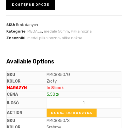
DOSTĘPNE OPCJE
SKU:
Brak danych
Kategorie:
MEDALE
,
medale 50mm
,
Piłka nożna
Znaczniki:
medal piłka nożna
,
piłka nożna
Available Options
MMC8850/G
Złoty
In Stock
5.50
zł
DODAJ DO KOSZYKA
MMC8850/S
Srebrny