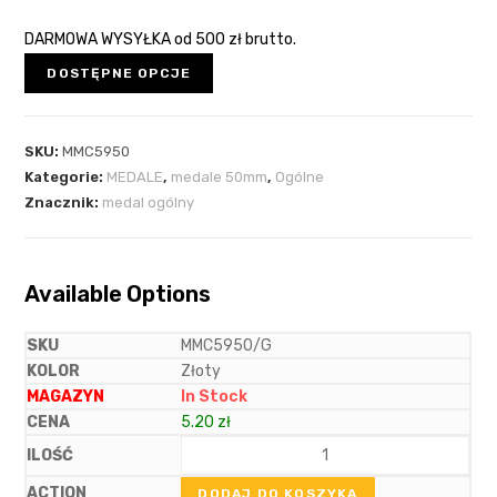
DARMOWA WYSYŁKA
od 500 zł brutto.
DOSTĘPNE OPCJE
SKU:
MMC5950
Kategorie:
MEDALE
,
medale 50mm
,
Ogólne
Znacznik:
medal ogólny
Available Options
MMC5950/G
Złoty
In Stock
5.20
zł
DODAJ DO KOSZYKA