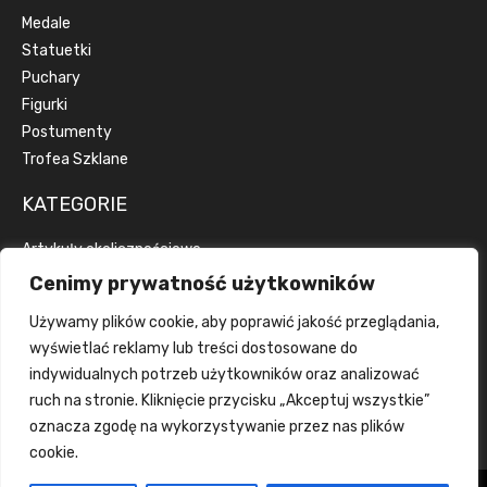
Medale
Statuetki
Puchary
Figurki
Postumenty
Trofea Szklane
KATEGORIE
Artykuły okolicznościowe
Artykuły reklamowe
Cenimy prywatność użytkowników
Dyplomy
Używamy plików cookie, aby poprawić jakość przeglądania,
Emblematy
wyświetlać reklamy lub treści dostosowane do
Wstążki
indywidualnych potrzeb użytkowników oraz analizować
Grawerka
ruch na stronie. Kliknięcie przycisku „Akceptuj wszystkie”
Wklejka
oznacza zgodę na wykorzystywanie przez nas plików
cookie.