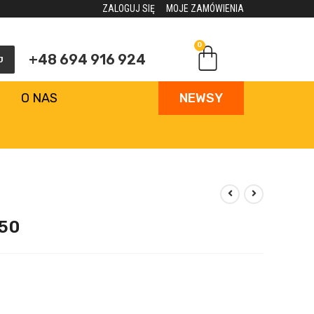
ZALOGUJ SIĘ
MOJE ZAMÓWIENIA
0
+48 694 916 924
J
O NAS
NEWSY
50