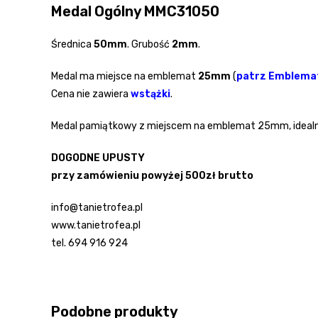
Medal Ogólny MMC31050
Średnica
50mm
. Grubość
2mm
.
Medal ma miejsce na emblemat
25mm
(
patrz Emblema
Cena nie zawiera
wstążki
.
Medal pamiątkowy z miejscem na emblemat 25mm, idealny n
DOGODNE UPUSTY
przy zamówieniu powyżej 500zł brutto
info@tanietrofea.pl
www.tanietrofea.pl
tel. 694 916 924
Podobne produkty