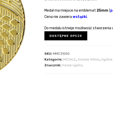
Medal ma miejsce na emblemat
25mm
(
p
Cena nie zawiera
wstążki
.
Do medalu istnieje możliwość stworzenia 
DOSTĘPNE OPCJE
SKU:
MMC31050
Kategorie:
MEDALE
,
medale 50mm
,
Ogólne
Znacznik:
medal ogólny