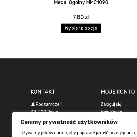
Medal Ogólny MMC1090
7.80
zł
Wybierz opcje
KONTAKT
MOJE KONTO
ul. Podzamcze 1
Zaloguj się
38-200 Jasło
Moje Konto
woj. podkarpackie
Zamówienia
Cenimy prywatność użytkowników
POLSKA
Wyloguj się
Używamy plików cookie, aby poprawić jakość przeglądania,
+48 694 916 924