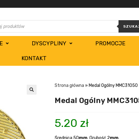
SZUKA
E
DYSCYPLINY
PROMOCJE
KONTAKT
Strona główna
»
Medal Ogólny MMC31050
Medal Ogólny MMC310
5.20
zł
Średnica 50
mm
. Grubość 2
mm
.