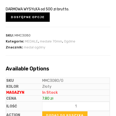
DARMOWA WYSYŁKA
od 500 zł brutto.
DOSTĘPNE OPCJE
SKU:
MMC3080
Kategorie:
MEDALE
,
medale 70mm
,
Ogólne
Znacznik:
medal ogólny
Available Options
MMC3080/G
Złoty
In Stock
7.80
zł
DODAJ DO KOSZYKA