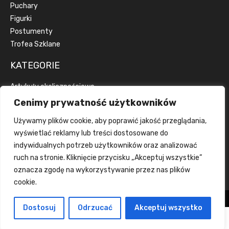
Puchary
Figurki
Postumenty
Trofea Szklane
KATEGORIE
Artykuły okolicznościowe
Artykuły reklamowe
Cenimy prywatność użytkowników
Dyplomy
Używamy plików cookie, aby poprawić jakość przeglądania,
Emblematy
wyświetlać reklamy lub treści dostosowane do
Wstążki
indywidualnych potrzeb użytkowników oraz analizować
Grawerka
ruch na stronie. Kliknięcie przycisku „Akceptuj wszystkie”
Wklejka
oznacza zgodę na wykorzystywanie przez nas plików
cookie.
Wszelkie prawa zastrzeżone tanietrofea.pl
Dostosuj
Odrzucać
Akceptuj wszystko