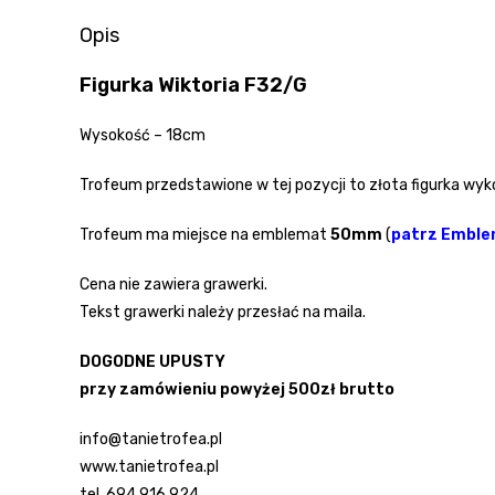
Opis
Figurka Wiktoria F32/G
Wysokość – 18cm
Trofeum przedstawione w tej pozycji to złota figurka 
Trofeum ma miejsce na emblemat
50mm
(
patrz Embl
Cena nie zawiera grawerki.
Tekst grawerki należy przesłać na maila.
DOGODNE UPUSTY
przy zamówieniu powyżej 500zł brutto
info@tanietrofea.pl
www.tanietrofea.pl
tel. 694 916 924