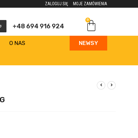
ZALOGUJ SIĘ
MOJE ZAMÓWIENIA
0
+48 694 916 924
J
O NAS
NEWSY
/G