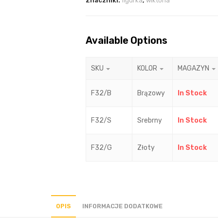
Znaczniki:
figurka
,
wiktoria
Available Options
SKU
KOLOR
MAGAZYN
F32/B
Brązowy
In Stock
F32/S
Srebrny
In Stock
F32/G
Złoty
In Stock
OPIS
INFORMACJE DODATKOWE