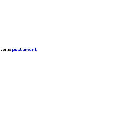
wybrać
postument
.