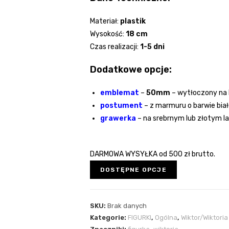
Materiał:
plastik
Wysokość:
18 cm
Czas realizacji:
1-5 dni
Dodatkowe opcje:
emblemat
–
50mm
– wytłoczony na 
postument
– z marmuru o barwie bia
grawerka
– na srebrnym lub złotym l
DARMOWA WYSYŁKA od 500 zł brutto.
DOSTĘPNE OPCJE
SKU:
Brak danych
Kategorie:
FIGURKI
,
Ogólna
,
Wiktor/Wiktoria