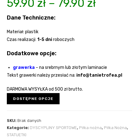
59.90
zł
–
79.90
zł
Dane Techniczne:
Materiał:
plastik
Czas realizacji:
1-5 dni
roboczych
Dodatkowe opcje:
grawerka
–
na srebrnym lub złotym laminacie
Tekst grawerki należy przesłać na:
info@tanietrofea.pl
DARMOWA WYSYŁKA
od 500 zł brutto.
DOSTĘPNE OPCJE
SKU:
Brak danych
Kategorie:
DYSCYPLINY SPORTOWE
,
Piłka nożna
,
Piłka Nożna
,
STATUETKI