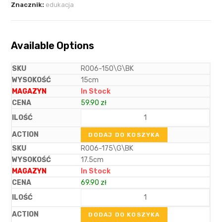
Znacznik:
edukacja
Available Options
R006-150\G\BK
15cm
In Stock
59.90
zł
DODAJ DO KOSZYKA
R006-175\G\BK
17.5cm
In Stock
69.90
zł
DODAJ DO KOSZYKA