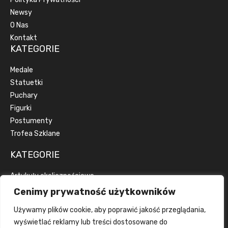
Newsy
O Nas
Kontakt
KATEGORIE
Medale
Statuetki
Puchary
Figurki
Postumenty
Trofea Szklane
KATEGORIE
Artykuły okolicznościowe
Artykuły reklamowe
Cenimy prywatność użytkowników
Dyplomy
Używamy plików cookie, aby poprawić jakość przeglądania,
Emblematy
wyświetlać reklamy lub treści dostosowane do
Wstążki