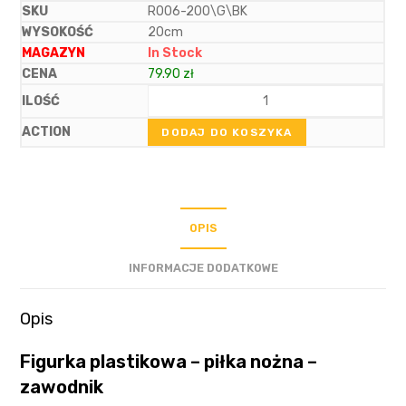
R006-200\G\BK
20cm
In Stock
79.90
zł
DODAJ DO KOSZYKA
OPIS
INFORMACJE DODATKOWE
Opis
Figurka plastikowa – piłka nożna –
zawodnik