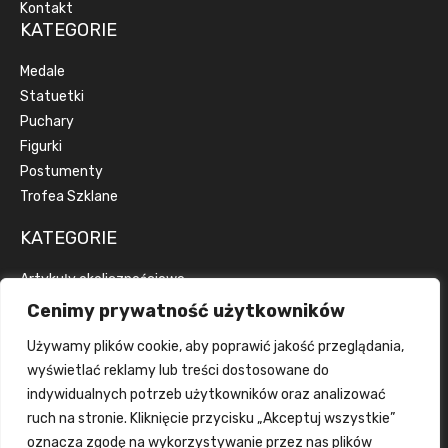
Kontakt
KATEGORIE
Medale
Statuetki
Puchary
Figurki
Postumenty
Trofea Szklane
KATEGORIE
Artykuły okolicznościowe
Artykuły reklamowe
Cenimy prywatność użytkowników
Dyplomy
Używamy plików cookie, aby poprawić jakość przeglądania,
Emblematy
wyświetlać reklamy lub treści dostosowane do
Wstążki
indywidualnych potrzeb użytkowników oraz analizować
Grawerka
ruch na stronie. Kliknięcie przycisku „Akceptuj wszystkie”
Wklejka
oznacza zgodę na wykorzystywanie przez nas plików