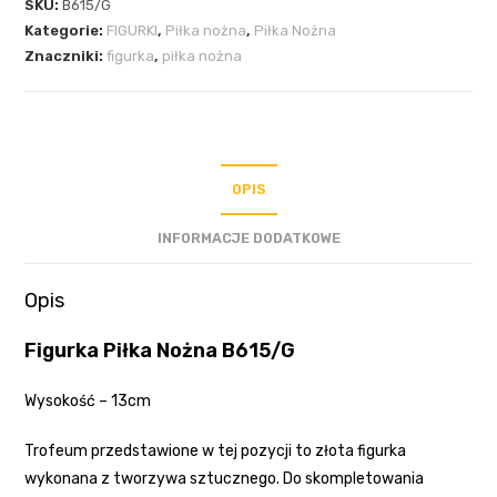
SKU:
B615/G
Kategorie:
FIGURKI
,
Piłka nożna
,
Piłka Nożna
Znaczniki:
figurka
,
piłka nożna
OPIS
INFORMACJE DODATKOWE
Opis
Figurka Piłka Nożna B615/G
Wysokość – 13cm
Trofeum przedstawione w tej pozycji to złota figurka
wykonana z tworzywa sztucznego. Do skompletowania